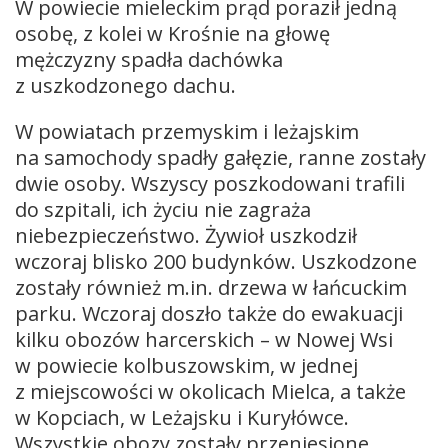
W powiecie mieleckim prąd poraził jedną
osobę, z kolei w Krośnie na głowę
mężczyzny spadła dachówka
z uszkodzonego dachu.
W powiatach przemyskim i leżajskim
na samochody spadły gałęzie, ranne zostały
dwie osoby. Wszyscy poszkodowani trafili
do szpitali, ich życiu nie zagraża
niebezpieczeństwo. Żywioł uszkodził
wczoraj blisko 200 budynków. Uszkodzone
zostały również m.in. drzewa w łańcuckim
parku. Wczoraj doszło także do ewakuacji
kilku obozów harcerskich – w Nowej Wsi
w powiecie kolbuszowskim, w jednej
z miejscowości w okolicach Mielca, a także
w Kopciach, w Leżajsku i Kuryłówce.
Wszystkie obozy zostały przeniesione