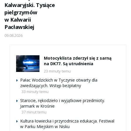
Kalwaryjski. Tysiące
pielgrzymów
w Kalwarii
Pacławskiej
09.08.2026
Motocyklista zderzył się z sarną
na DK77. Są utrudnienia
23 minuty temu
Pałac Wodzickich w Tyczynie otwarty dla
zwiedzających. Wstęp bezpłatny
33 minuty temu
Starocie, rękodzieło i wyjątkowe przedmioty.
Jarmark w Krośnie
37 minut temu
Kultura łowiecka i przyrodnicza edukacja. Festiwal
w Parku Miejskim w Nisku