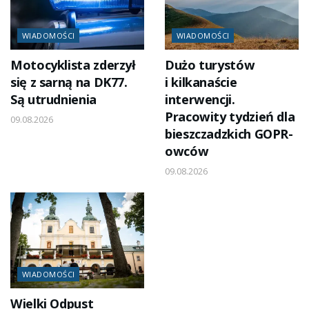
WIADOMOŚCI
WIADOMOŚCI
Motocyklista zderzył
Dużo turystów
się z sarną na DK77.
i kilkanaście
Są utrudnienia
interwencji.
Pracowity tydzień dla
09.08.2026
bieszczadzkich GOPR-
owców
09.08.2026
WIADOMOŚCI
Wielki Odpust