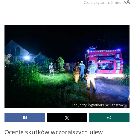
A
Czas czytania: 2 min.
A
Fot. Jerzy Żygadło/PUW Rzeszów
Ocenie skutków wczorajszych ulew