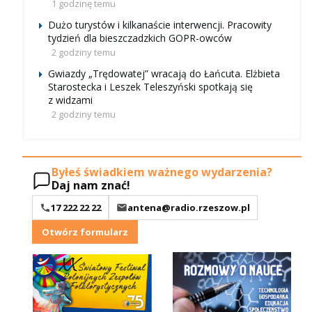
1 godzinę temu
Dużo turystów i kilkanaście interwencji. Pracowity
tydzień dla bieszczadzkich GOPR-owców
2 godziny temu
Gwiazdy „Trędowatej” wracają do Łańcuta. Elżbieta
Starostecka i Leszek Teleszyński spotkają się
z widzami
2 godziny temu
Byłeś świadkiem ważnego wydarzenia?
Daj nam znać!
17 222 22 22
antena@radio.rzeszow.pl
Otwórz formularz