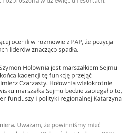
t rozproszona w dziewięciu resortach.
zącej ocenili w rozmowie z PAP, że pozycja
ach liderów znacząco spadła.
50 Szymon Hołownia jest marszałkiem Sejmu
końca kadencji tę funkcję przejąć
mierz Czarzasty. Hołownia wielokrotnie
isku marszałka Sejmu będzie zabiegał o to,
er funduszy i polityki regionalnej Katarzyna
miera. Uważam, że powinniśmy mieć