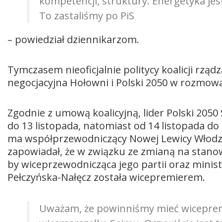
kompetencji, struktury. Energetyka jes
To zastaliśmy po PiS
– powiedział dziennikarzom.
Tymczasem nieoficjalnie politycy koalicji rząd
negocjacyjna Hołowni i Polski 2050 w rozmow
Zgodnie z umową koalicyjną, lider Polski 20
do 13 listopada, natomiast od 14 listopada do 
ma współprzewodniczący Nowej Lewicy Włodzi
zapowiadał, że w związku ze zmianą na stanow
by wiceprzewodnicząca jego partii oraz minist
Pełczyńska-Nałęcz została wicepremierem.
Uważam, że powinniśmy mieć wicepre