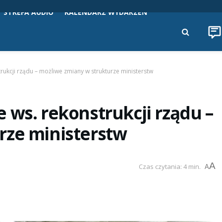
STREFA AUDIO
KALENDARZ WYDARZEŃ
rukcji rządu – możliwe zmiany w strukturze ministerstw
 ws. rekonstrukcji rządu –
rze ministerstw
A
Czas czytania: 4 min.
A