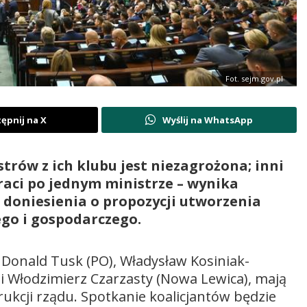
Fot. sejm.gov.pl
ępnij na X
Wyślij na WhatsApp
strów z ich klubu jest niezagrożona; inni
traci po jednym ministrze – wynika
 doniesienia o propozycji utworzenia
go i gospodarczego.
 Donald Tusk (PO), Władysław Kosiniak-
i Włodzimierz Czarzasty (Nowa Lewica), mają
kcji rządu. Spotkanie koalicjantów będzie