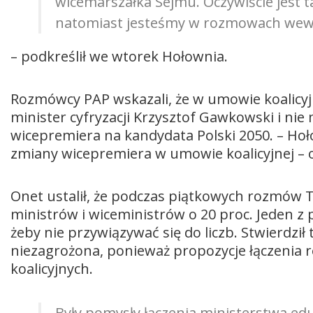
wicemarszałka Sejmu. Oczywiście jest t
natomiast jesteśmy w rozmowach wewnę
– podkreślił we wtorek Hołownia.
Rozmówcy PAP wskazali, że w umowie koalicyjn
minister cyfryzacji Krzysztof Gawkowski i n
wicepremiera na kandydata Polski 2050. – Hoł
zmiany wicepremiera w umowie koalicyjnej – oc
Onet ustalił, że podczas piątkowych rozmów 
ministrów i wiceministrów o 20 proc. Jeden z 
żeby nie przywiązywać się do liczb. Stwierdził 
niezagrożona, ponieważ propozycje łączenia r
koalicyjnych.
Były pomysły łączenia ministerstwa edu