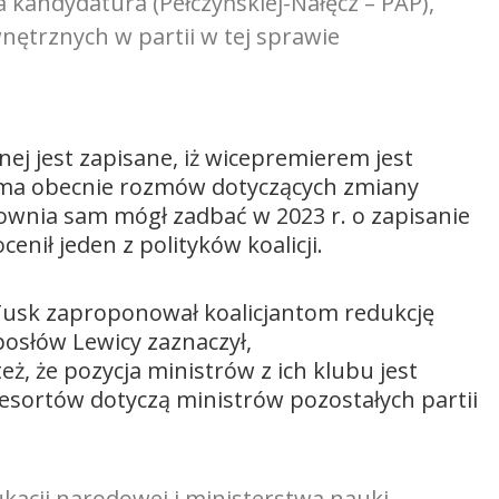
a kandydatura (Pełczyńskiej-Nałęcz – PAP),
trznych w partii w tej sprawie
ej jest zapisane, iż wicepremierem jest
ie ma obecnie rozmów dotyczących zmiany
ownia sam mógł zadbać w 2023 r. o zapisanie
enił jeden z polityków koalicji.
Tusk zaproponował koalicjantom redukcję
posłów Lewicy zaznaczył,
też, że pozycja ministrów z ich klubu jest
esortów dotyczą ministrów pozostałych partii
kacji narodowej i ministerstwa nauki