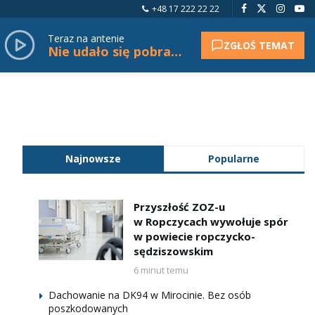
+48 17 222 22 22
Teraz na antenie
ZGŁOŚ TEMAT
Nie udało się pobrać tytułu.
Najnowsze
Popularne
Przyszłość ZOZ-u
w Ropczycach wywołuje spór
w powiecie ropczycko-
sędziszowskim
6 minut temu
Dachowanie na DK94 w Mirocinie. Bez osób
poszkodowanych