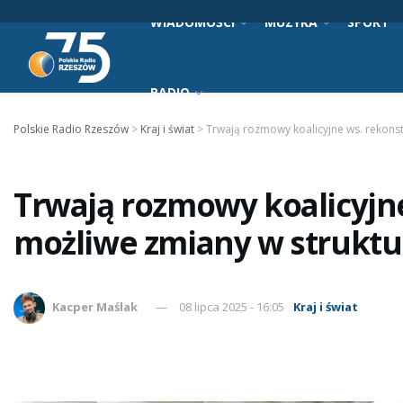
WIADOMOŚCI
MUZYKA
SPORT
RADIO
Polskie Radio Rzeszów
>
Kraj i świat
>
Trwają rozmowy koalicyjne ws. rekonst
Trwają rozmowy koalicyjne
możliwe zmiany w struktu
Kacper Maślak
08 lipca 2025 - 16:05
Kraj i świat