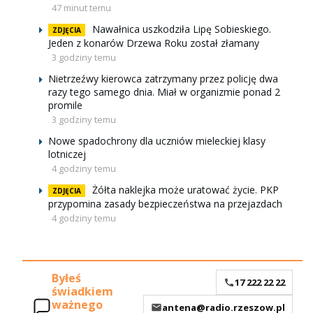
47 minut temu
Nawałnica uszkodziła Lipę Sobieskiego.
ZDJĘCIA
Jeden z konarów Drzewa Roku został złamany
3 godziny temu
Nietrzeźwy kierowca zatrzymany przez policję dwa
razy tego samego dnia. Miał w organizmie ponad 2
promile
3 godziny temu
Nowe spadochrony dla uczniów mieleckiej klasy
lotniczej
4 godziny temu
Żółta naklejka może uratować życie. PKP
ZDJĘCIA
przypomina zasady bezpieczeństwa na przejazdach
4 godziny temu
Byłeś
17 222 22 22
świadkiem
ważnego
antena@radio.rzeszow.pl