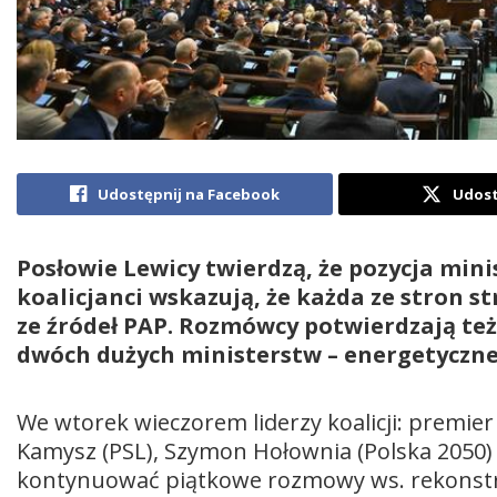
Udostępnij na Facebook
Udost
Posłowie Lewicy twierdzą, że pozycja mini
koalicjanci wskazują, że każda ze stron s
ze źródeł PAP. Rozmówcy potwierdzają też
dwóch dużych ministerstw – energetyczne
We wtorek wieczorem liderzy koalicji: premier
Kamysz (PSL), Szymon Hołownia (Polska 2050) 
kontynuować piątkowe rozmowy ws. rekonstru