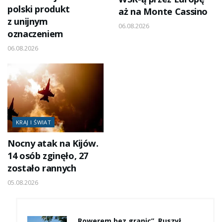
polski produkt
aż na Monte Cassino
z unijnym
06.08.2026
oznaczeniem
06.08.2026
KRAJ I ŚWIAT
Nocny atak na Kijów.
14 osób zginęło, 27
zostało rannych
05.08.2026
„Rowerem bez granic”. Ruszył