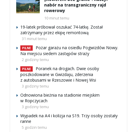
nabór na transgraniczny rajd
rowerowy
10 minut temu
19-latek próbował oszukać 74-latkę. Został
zatrzymany przez ekipę remontową
31 minut temu
Pożar garażu na osiedlu Pogwizdów Nowy.
PILNE
Na miejscu siedem zastępów straży
2 godziny temu
Poranek na drogach. Dwie osoby
PILNE
poszkodowane w Gwizdaju, zderzenia
z autobusami w Rzeszowie i Nowej Wsi
3 godziny temu
Odnowiona bieżnia na stadionie miejskim
w Ropczycach
3 godziny temu
Wypadek na A4 i kolizja na S19. Trzy osoby zostały
ranne
5 godzin temu