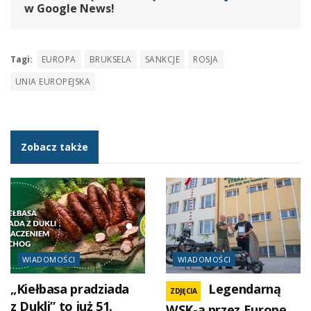
w Google News!
Tagi:
EUROPA
BRUKSELA
SANKCJE
ROSJA
UNIA EUROPEJSKA
Zobacz także
WIADOMOŚCI
WIADOMOŚCI
„Kiełbasa pradziada
Legendarną
ZDJĘCIA
z Dukli” to już 51.
WSK-ą przez Europę