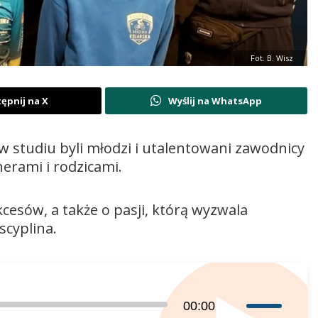
Fot. B. Wisz
ępnij na X
Wyślij na WhatsApp
w studiu byli młodzi i utalentowani zawodnicy
nerami i rodzicami.
cesów, a także o pasji, którą wyzwala
scyplina.
Używaj
00:00