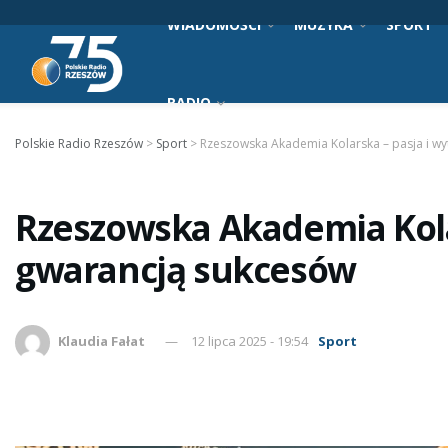
WIADOMOŚCI
MUZYKA
SPORT
RADIO
Polskie Radio Rzeszów
>
Sport
>
Rzeszowska Akademia Kolarska – pasja i w
Rzeszowska Akademia Kola
gwarancją sukcesów
Klaudia Fałat
12 lipca 2025 - 19:54
Sport