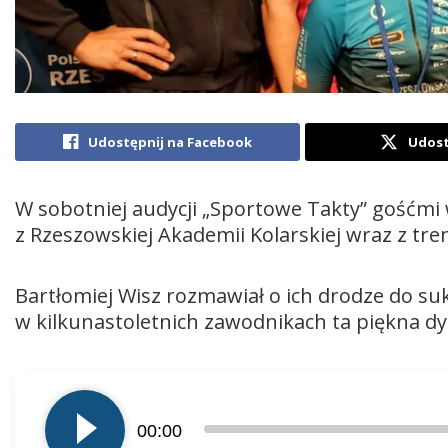
Udostępnij na Facebook
Udost
W sobotniej audycji „Sportowe Takty” gośćmi 
z Rzeszowskiej Akademii Kolarskiej wraz z tre
Bartłomiej Wisz rozmawiał o ich drodze do suk
w kilkunastoletnich zawodnikach ta piękna dy
Odtwarzacz
plików
00:00
dźwiękowych