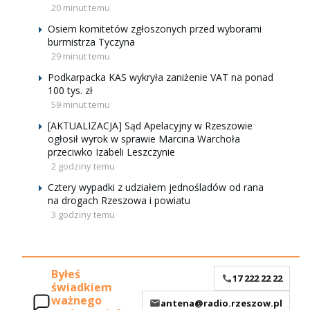
20 minut temu
Osiem komitetów zgłoszonych przed wyborami
burmistrza Tyczyna
29 minut temu
Podkarpacka KAS wykryła zaniżenie VAT na ponad
100 tys. zł
59 minut temu
[AKTUALIZACJA] Sąd Apelacyjny w Rzeszowie
ogłosił wyrok w sprawie Marcina Warchoła
przeciwko Izabeli Leszczynie
2 godziny temu
Cztery wypadki z udziałem jednośladów od rana
na drogach Rzeszowa i powiatu
3 godziny temu
Byłeś
17 222 22 22
świadkiem
ważnego
antena@radio.rzeszow.pl