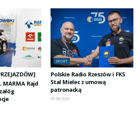
SPORT
PRZEJAZDÓW]
Polskie Radio Rzeszów i FKS
Stal Mielec z umową
35. MARMA Rajd
patronacką
 załóg
cje
05.08.2026