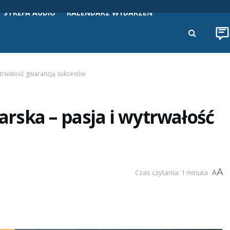
STREFA AUDIO
KALENDARZ WYDARZEŃ
ytrwałość gwarancją sukcesów
rska – pasja i wytrwałość
A
Czas czytania: 1 minuta
A