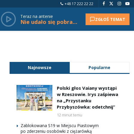
+48 17 222 22 22
Teraz na antenie
ZGŁOŚ TEMAT
Nie udało się pobrać tytułu.
Najnowsze
Popularne
Polski głos Vaiany wystąpi
w Rzeszowie. Irys zaśpiewa
na „Przystanku
Przybyszówka: odetchnij”
12 minut temu
Zablokowana S19 w Miejscu Piastowym
po zderzeniu osobówki z ciężarówką