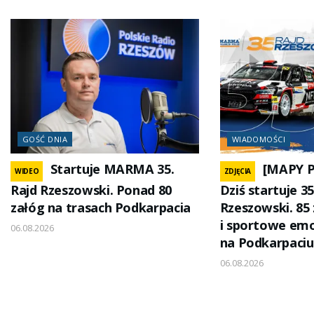
GOŚĆ DNIA
WIADOMOŚCI
Startuje MARMA 35.
[MAPY 
WIDEO
ZDJĘCIA
Rajd Rzeszowski. Ponad 80
Dziś startuje 
załóg na trasach Podkarpacia
Rzeszowski. 85
i sportowe emo
06.08.2026
na Podkarpaciu
06.08.2026