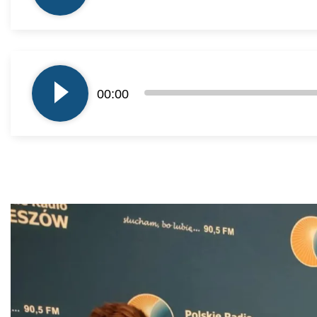
Odtwarzacz
plików
00:00
dźwiękowych