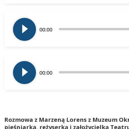
Odtwarzacz
plików
00:00
dźwiękowych
Odtwarzacz
plików
00:00
dźwiękowych
Rozmowa z Marzeną Lorens z Muzeum Okr
pieśniarką, reżyserką i założycielką Teat