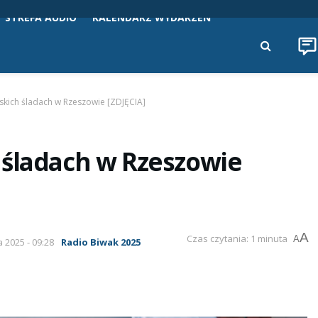
STREFA AUDIO
KALENDARZ WYDARZEŃ
kich śladach w Rzeszowie [ZDJĘCIA]
 śladach w Rzeszowie
A
Czas czytania: 1 minuta
A
a 2025 - 09:28
Radio Biwak 2025