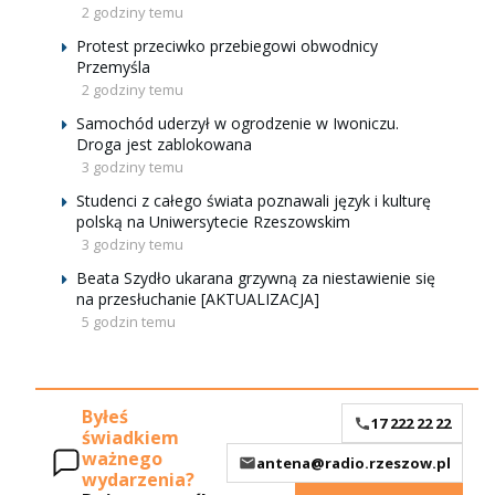
2 godziny temu
Protest przeciwko przebiegowi obwodnicy
Przemyśla
2 godziny temu
Samochód uderzył w ogrodzenie w Iwoniczu.
Droga jest zablokowana
3 godziny temu
Studenci z całego świata poznawali język i kulturę
polską na Uniwersytecie Rzeszowskim
3 godziny temu
Beata Szydło ukarana grzywną za niestawienie się
na przesłuchanie [AKTUALIZACJA]
5 godzin temu
Byłeś
17 222 22 22
świadkiem
ważnego
antena@radio.rzeszow.pl
wydarzenia?