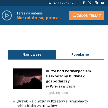
+48 17 222 22 22
Teraz na antenie
ZGŁOŚ TEMAT
Nie udało się pobrać tytułu.
Najnowsze
Popularne
Burze nad Podkarpaciem.
Uszkodzony budynek
gospodarczy
w Wierzawicach
1 godzinę temu
„Krewki Rajd 2026” w Rzeszowie. Krwiodawcy
oddali blisko 28 litrów krwi