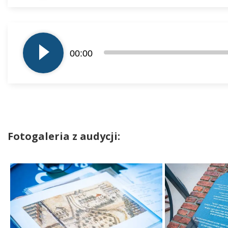
Odtwarzacz
plików
00:00
dźwiękowych
Fotogaleria z audycji: