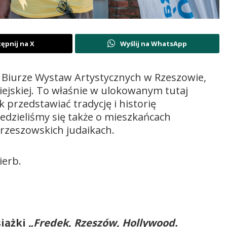
ępnij na X
Wyślij na WhatsApp
w Biurze Wystaw Artystycznych w Rzeszowie,
jskiej. To właśnie w ulokowanym tutaj
 przedstawiać tradycję i historię
dzieliśmy się także o mieszkańcach
rzeszowskich judaikach.
ierb.
iążki
„Fredek, Rzeszów, Hollywood.