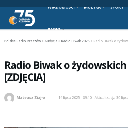
WIADOMOŚCI
MUZYKA
SPORT
RADIO
Polskie Radio Rzeszów
>
Audycje
>
Radio Biwak 2025
>
Radio Biwak o żydows
Radio Biwak o żydowskich
[ZDJĘCIA]
Mateusz Ziajło
14 lipca 2025 - 09:10 - Aktualizacja 30 lipc