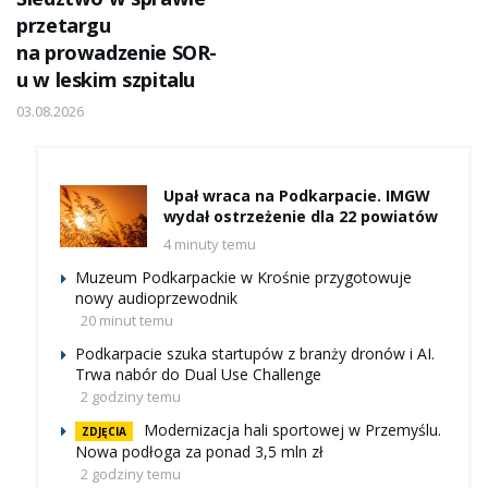
przetargu
na prowadzenie SOR-
u w leskim szpitalu
03.08.2026
Upał wraca na Podkarpacie. IMGW
wydał ostrzeżenie dla 22 powiatów
4 minuty temu
Muzeum Podkarpackie w Krośnie przygotowuje
nowy audioprzewodnik
20 minut temu
Podkarpacie szuka startupów z branży dronów i AI.
Trwa nabór do Dual Use Challenge
2 godziny temu
Modernizacja hali sportowej w Przemyślu.
ZDJĘCIA
Nowa podłoga za ponad 3,5 mln zł
2 godziny temu