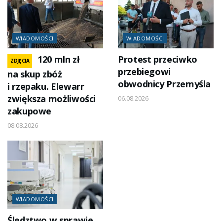
WIADOMOŚCI
WIADOMOŚCI
120 mln zł
Protest przeciwko
ZDJĘCIA
przebiegowi
na skup zbóż
obwodnicy Przemyśla
i rzepaku. Elewarr
zwiększa możliwości
06.08.2026
zakupowe
08.08.2026
WIADOMOŚCI
Śledztwo w sprawie