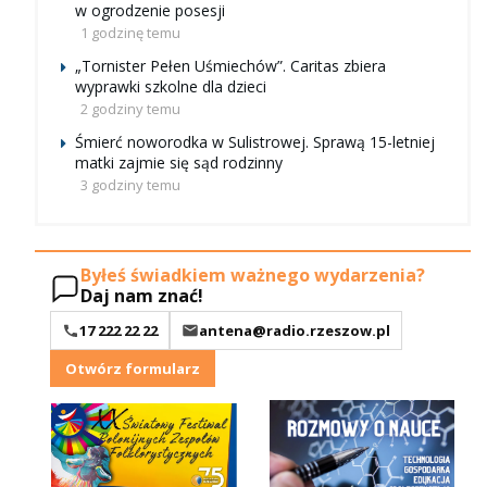
w ogrodzenie posesji
1 godzinę temu
„Tornister Pełen Uśmiechów”. Caritas zbiera
wyprawki szkolne dla dzieci
2 godziny temu
Śmierć noworodka w Sulistrowej. Sprawą 15-letniej
matki zajmie się sąd rodzinny
3 godziny temu
Byłeś świadkiem ważnego wydarzenia?
Daj nam znać!
17 222 22 22
antena@radio.rzeszow.pl
Otwórz formularz