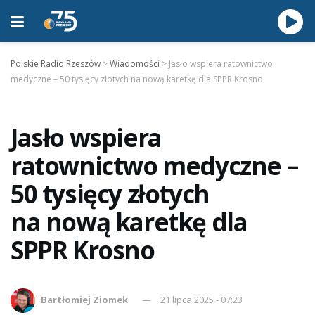
Polskie Radio Rzeszów
>
Wiadomości
>
Jasło wspiera ratownictwo
medyczne – 50 tysięcy złotych na nową karetkę dla SPPR Krosno
Jasło wspiera
ratownictwo medyczne –
50 tysięcy złotych
na nową karetkę dla
SPPR Krosno
Bartłomiej Ziomek
21 lipca 2025 - 07:23