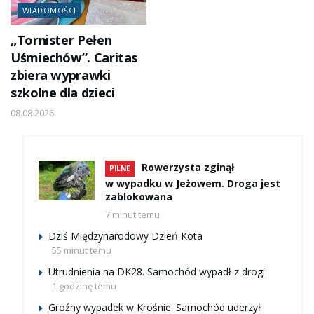
WIADOMOŚCI
„Tornister Pełen
Uśmiechów”. Caritas
zbiera wyprawki
szkolne dla dzieci
08.08.2026
Rowerzysta zginął
PILNE
w wypadku w Jeżowem. Droga jest
zablokowana
7 minut temu
Dziś Międzynarodowy Dzień Kota
55 minut temu
Utrudnienia na DK28. Samochód wypadł z drogi
1 godzinę temu
Groźny wypadek w Krośnie. Samochód uderzył