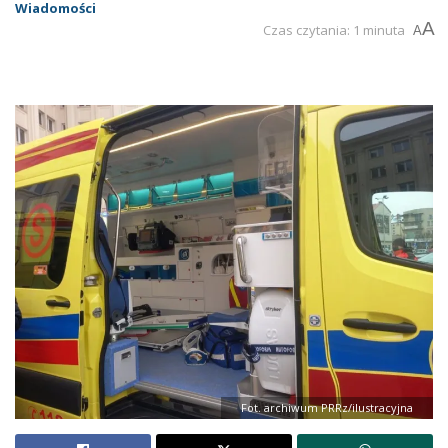
Wiadomości
A
Czas czytania: 1 minuta
A
Fot. archiwum PRRz/ilustracyjna