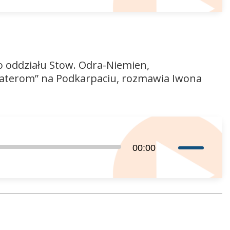
do
góry
oraz
do
dołu
 oddziału Stow. Odra-Niemien,
aby
aterom” na Podkarpaciu, rozmawia Iwona
zwiększyć
lub
zmniejszyć
głośność.
Używaj
00:00
strzałek
do
góry
oraz
do
dołu