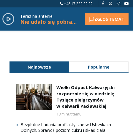
+48 17 222 22 22
Teraz na antenie
ZGŁOŚ TEMAT
Nie udało się pobrać tytułu.
Najnowsze
Popularne
Wielki Odpust Kalwaryjski
rozpocznie się w niedzielę.
Tysiące pielgrzymów
w Kalwarii Pacławskiej
18 minut temu
Bezpłatne badania profilaktyczne w Ustrzykach
Dolnych. Sprawdź poziom cukru i skład ciała