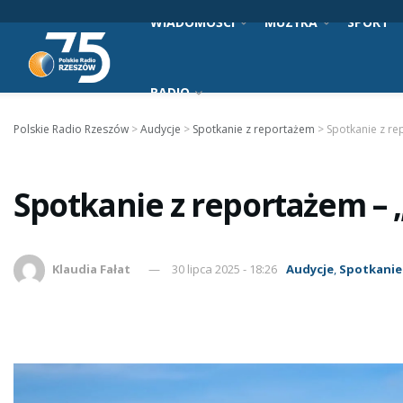
WIADOMOŚCI
MUZYKA
SPORT
RADIO
Polskie Radio Rzeszów
>
Audycje
>
Spotkanie z reportażem
>
Spotkanie z re
Spotkanie z reportażem – „
Klaudia Fałat
30 lipca 2025 - 18:26
Audycje
,
Spotkanie