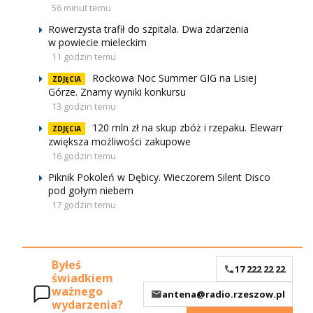
56 minut temu
Rowerzysta trafił do szpitala. Dwa zdarzenia
w powiecie mieleckim
11 godzin temu
Rockowa Noc Summer GIG na Lisiej
ZDJĘCIA
Górze. Znamy wyniki konkursu
13 godzin temu
120 mln zł na skup zbóż i rzepaku. Elewarr
ZDJĘCIA
zwiększa możliwości zakupowe
16 godzin temu
Piknik Pokoleń w Dębicy. Wieczorem Silent Disco
pod gołym niebem
17 godzin temu
Byłeś
17 222 22 22
świadkiem
ważnego
antena@radio.rzeszow.pl
wydarzenia?