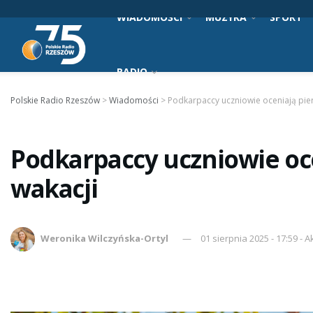
WIADOMOŚCI
MUZYKA
SPORT
RADIO
Polskie Radio Rzeszów
>
Wiadomości
>
Podkarpaccy uczniowie oceniają pie
Podkarpaccy uczniowie oc
wakacji
Weronika Wilczyńska-Ortyl
01 sierpnia 2025 - 17:59 - A