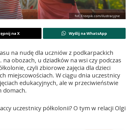
fot. Freepik.com/ilustracyjne
ępnij na X
Wyślij na WhatsApp
czasu na nudę dla uczniów z podkarpackich
in. na obozach, u dziadków na wsi czy podczas
kolonie, czyli zbiorowe zajęcia dla dzieci
ych miejscowościach. W ciągu dnia uczestnicy
ajęciach edukacyjnych, ale
w przeciwieństwie
ch domach.
cy uczestnicy półkolonii? O tym w relacji Olgi