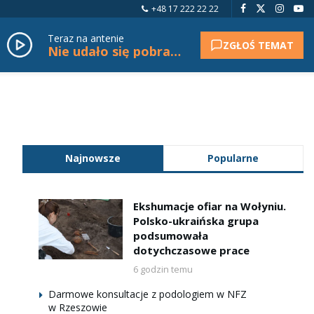
+48 17 222 22 22
Teraz na antenie
ZGŁOŚ TEMAT
Nie udało się pobrać tytułu.
Najnowsze
Popularne
Ekshumacje ofiar na Wołyniu.
Polsko-ukraińska grupa
podsumowała
dotychczasowe prace
6 godzin temu
Darmowe konsultacje z podologiem w NFZ
w Rzeszowie