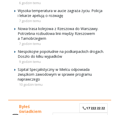
6 godzin temu
Wysoka temperatura w aucie zagraża życiu. Policja
i lekarze apelują o rozwagę
7 godzin temu
Nowa trasa kolejowa z Rzeszowa do Warszawy.
Potrzebna rozbudowa linii między Rzeszowem
a Tarnobrzegiem
7 godzin temu
Niespokojne popołudnie na podkarpackich drogach.
Doszło do kilku wypadków
9 godzin temu
Szpital Specjalistyczny w Mielcu odpowiada
związkom zawodowym w sprawie programu
naprawczego
10 godzin temu
Byłeś
17 222 22 22
świadkiem