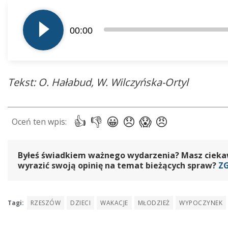
Odtwarzacz
plików
00:00
dźwiękowych
Tekst: O. Hałabud, W. Wilczyńska-Ortyl
Byłeś świadkiem ważnego wydarzenia? Masz ciekawy
wyrazić swoją opinię na temat bieżących spraw?
Z
Tagi:
RZESZÓW
DZIECI
WAKACJE
MŁODZIEŻ
WYPOCZYNEK