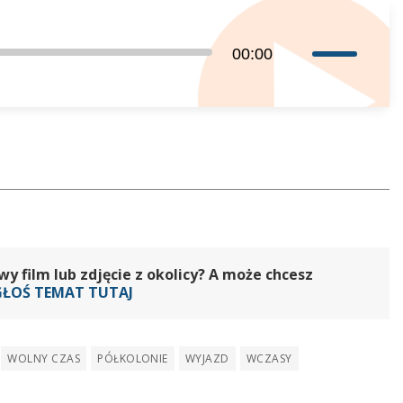
Używaj
00:00
strzałek
do
góry
oraz
do
dołu
aby
zwiększyć
lub
 film lub zdjęcie z okolicy? A może chcesz
zmniejszyć
GŁOŚ TEMAT TUTAJ
głośność.
WOLNY CZAS
PÓŁKOLONIE
WYJAZD
WCZASY