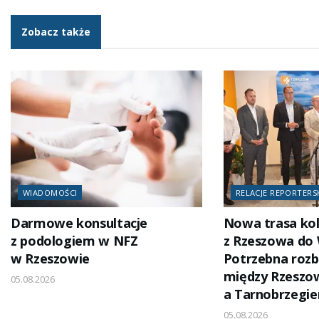
Zobacz także
WIADOMOŚCI
RELACJE REPORTERS
Darmowe konsultacje
Nowa trasa ko
z podologiem w NFZ
z Rzeszowa do
w Rzeszowie
Potrzebna rozb
między Rzesz
05.08.2026
a Tarnobrzegi
05.08.2026