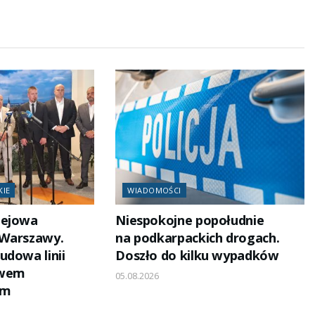
KIE
WIADOMOŚCI
lejowa
Niespokojne popołudnie
 Warszawy.
na podkarpackich drogach.
udowa linii
Doszło do kilku wypadków
owem
05.08.2026
em