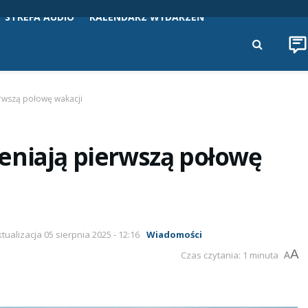
STREFA AUDIO
KALENDARZ WYDARZEŃ
rwszą połowę wakacji
eniają pierwszą połowę
ktualizacja 05 sierpnia 2025 - 12:16
Wiadomości
A
Czas czytania: 1 minuta
A