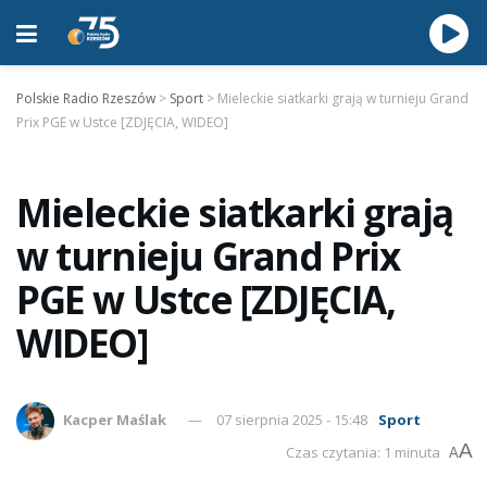
Polskie Radio Rzeszów
>
Sport
>
Mieleckie siatkarki grają w turnieju Grand
Prix PGE w Ustce [ZDJĘCIA, WIDEO]
Mieleckie siatkarki grają
w turnieju Grand Prix
PGE w Ustce [ZDJĘCIA,
WIDEO]
Kacper Maślak
07 sierpnia 2025 - 15:48
Sport
A
Czas czytania: 1 minuta
A