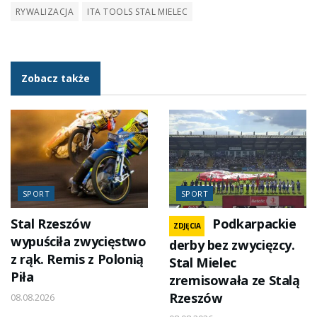
RYWALIZACJA
ITA TOOLS STAL MIELEC
Zobacz także
SPORT
SPORT
Stal Rzeszów
Podkarpackie
ZDJĘCIA
wypuściła zwycięstwo
derby bez zwycięzcy.
z rąk. Remis z Polonią
Stal Mielec
Piła
zremisowała ze Stalą
Rzeszów
08.08.2026