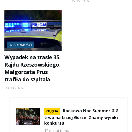
08.08.2026
WIADOMOŚCI
Wypadek na trasie 35.
Rajdu Rzeszowskiego.
Małgorzata Prus
trafiła do szpitala
08.08.2026
Rockowa Noc Summer GIG
ZDJĘCIA
trwa na Lisiej Górze. Znamy wyniki
konkursu
19 minut temu