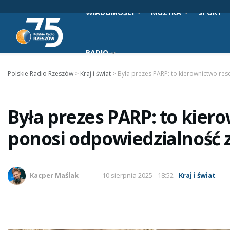
WIADOMOŚCI
MUZYKA
SPORT
RADIO
Polskie Radio Rzeszów
>
Kraj i świat
>
Była prezes PARP: to kierownictwo r
Była prezes PARP: to kier
ponosi odpowiedzialność
Kacper Maślak
10 sierpnia 2025 - 18:52
Kraj i świat