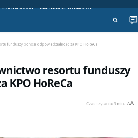
STREFA AUDIO
KALENDARZ WYDARZEŃ
esortu funduszy ponosi odpowiedzialność za KPO HoReCa
ownictwo resortu funduszy
 za KPO HoReCa
A
Czas czytania: 3 min.
A