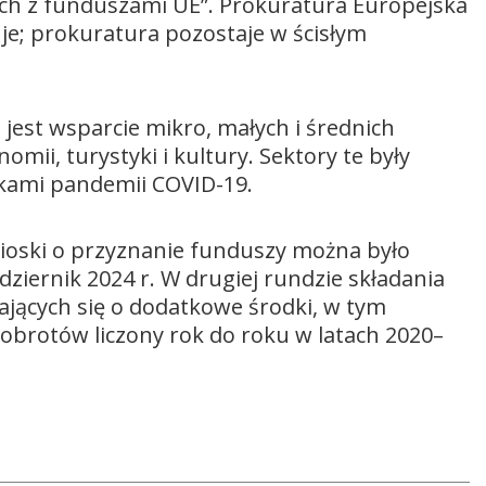
h z funduszami UE”. Prokuratura Europejska
uje; prokuratura pozostaje w ścisłym
est wsparcie mikro, małych i średnich
mii, turystyki i kultury. Sektory te były
tkami pandemii COVID-19.
ioski o przyznanie funduszy można było
dziernik 2024 r. W drugiej rundzie składania
jących się o dodatkowe środki, w tym
obrotów liczony rok do roku w latach 2020–