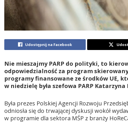
Udostępnij na Facebook
Udost
Nie mieszajmy PARP do polityki, to kiero
odpowiedzialność za program skierowany 
programy finansowane ze środków UE, któ
w niedzielę była szefowa PARP Katarzyna
Była prezes Polskiej Agencji Rozwoju Przedsię
odniosła się do trwającej dyskusji wokół w
w programie dla sektora MŚP z branży HoReCa