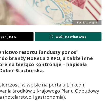
Fot. Ilustracyjna
ępnij na X
Wyślij na WhatsApp
wnictwo resortu funduszy ponosi
do branży HoReCa z KPO, a także inne
re na bieżąco kontroluje – napisała
 Duber-Stachurska.
biorczości w wpisie na portalu LinkedIn
ydawania środków z Krajowego Planu Odbudowy
 (hotelarstwo i gastronomia).