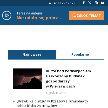
+48 17 222 22 22
Teraz na antenie
ZGŁOŚ TEMAT
Nie udało się pobrać tytułu.
Najnowsze
Popularne
Burze nad Podkarpaciem.
Uszkodzony budynek
gospodarczy
w Wierzawicach
8 godzin temu
„Krewki Rajd 2026” w Rzeszowie. Krwiodawcy
oddali blisko 28 litrów krwi