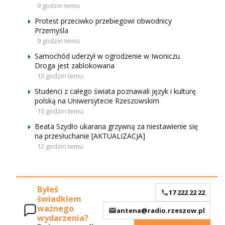
9 godzin temu
Protest przeciwko przebiegowi obwodnicy
Przemyśla
9 godzin temu
Samochód uderzył w ogrodzenie w Iwoniczu.
Droga jest zablokowana
10 godzin temu
Studenci z całego świata poznawali język i kulturę
polską na Uniwersytecie Rzeszowskim
10 godzin temu
Beata Szydło ukarana grzywną za niestawienie się
na przesłuchanie [AKTUALIZACJA]
12 godzin temu
Byłeś
17 222 22 22
świadkiem
ważnego
antena@radio.rzeszow.pl
wydarzenia?