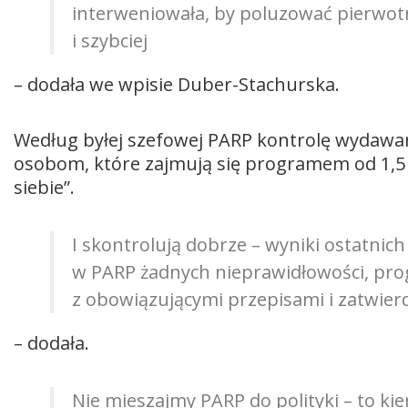
interweniowała, by poluzować pierwotn
i szybciej
– dodała we wpisie Duber-Stachurska.
Według byłej szefowej PARP kontrolę wydawan
osobom, które zajmują się programem od 1,5 r
siebie”.
I skontrolują dobrze – wyniki ostatnich
w PARP żadnych nieprawidłowości, prog
z obowiązującymi przepisami i zatwie
– dodała.
Nie mieszajmy PARP do polityki – to k