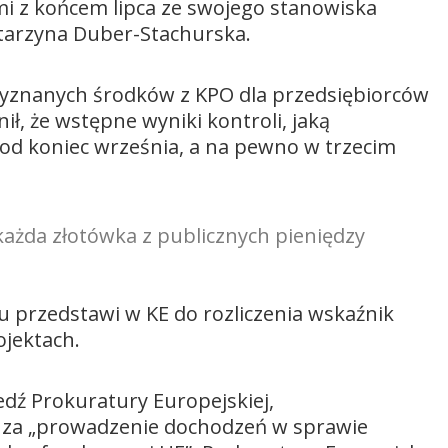
imi z końcem lipca ze swojego stanowiska
tarzyna Duber-Stachurska.
zyznanych środków z KPO dla przedsiębiorców
ł, że wstępne wyniki kontroli, jaką
d koniec września, a na pewno w trzecim
każda złotówka z publicznych pieniędzy
iu przedstawi w KE do rozliczenia wskaźnik
ojektach.
edź Prokuratury Europejskiej,
na za „prowadzenie dochodzeń w sprawie