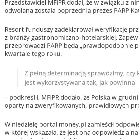
Przedstawiciel MFiPR dodał, że w związku z n
odwołana została poprzednia prezes PARP Ka
Resort funduszy zadeklarował weryfikację pr
z branży gastronomiczno-hotelarskiej. Zapewni
przeprowadzi PARP będą „prawdopodobnie po
kwartale tego roku.
Z pełną determinacją sprawdzimy, czy 
jest wykorzystywana tak, jak powinna
– podkreślił. MFiPR dodało, że Polska w grudn
oparty na zweryfikowanych, prawidłowych pr
W niedzielę portal money.pl zamieścił odpowi
w której wskazała, że jest ona odpowiedzial