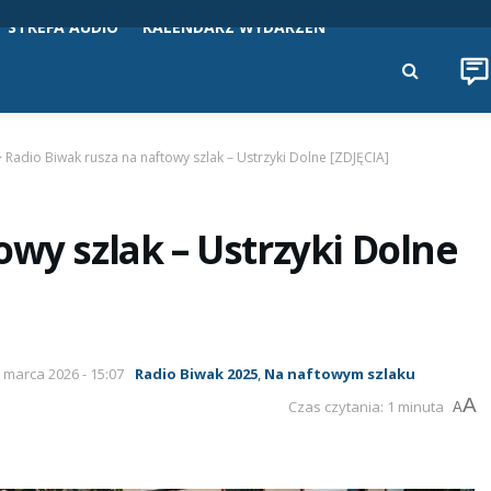
STREFA AUDIO
KALENDARZ WYDARZEŃ
>
Radio Biwak rusza na naftowy szlak – Ustrzyki Dolne [ZDJĘCIA]
owy szlak – Ustrzyki Dolne
2 marca 2026 - 15:07
Radio Biwak 2025
,
Na naftowym szlaku
A
Czas czytania: 1 minuta
A