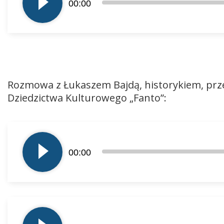
00:00
dźwiękowych
Rozmowa z Łukaszem Bajdą, historykiem, pr
Dziedzictwa Kulturowego „Fanto”:
Odtwarzacz
plików
00:00
dźwiękowych
Odtwarzacz
plików