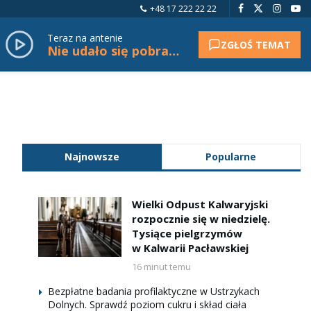
+48 17 222 22 22
Teraz na antenie
ZGŁOŚ TEMAT
Nie udało się pobrać tytułu.
Najnowsze
Popularne
Wielki Odpust Kalwaryjski
rozpocznie się w niedzielę.
Tysiące pielgrzymów
w Kalwarii Pacławskiej
16 minut temu
Bezpłatne badania profilaktyczne w Ustrzykach
Dolnych. Sprawdź poziom cukru i skład ciała