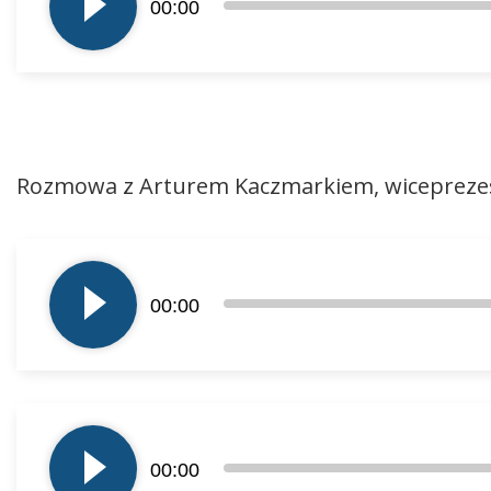
00:00
dźwiękowych
Rozmowa z Arturem Kaczmarkiem, wiceprezes
Odtwarzacz
plików
00:00
dźwiękowych
Odtwarzacz
plików
00:00
dźwiękowych