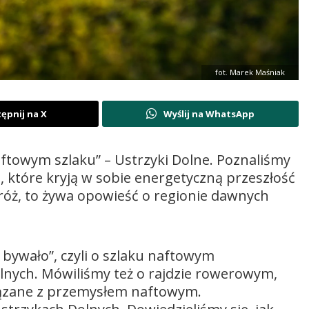
fot. Marek Maśniak
ępnij na X
Wyślij na WhatsApp
aftowym szlaku” – Ustrzyki Dolne. Poznaliśmy
a, które kryją w sobie energetyczną przeszłość
róż, to żywa opowieść o regionie dawnych
 bywało”, czyli o szlaku naftowym
lnych. Mówiliśmy też o rajdzie rowerowym,
iązane z przemysłem naftowym.