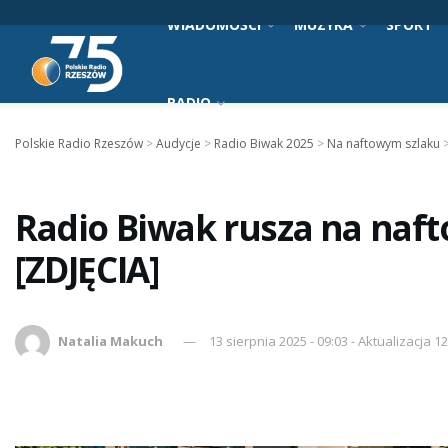
WIADOMOŚCI
MUZYKA
SPORT
RADIO
Polskie Radio Rzeszów
>
Audycje
>
Radio Biwak 2025
>
Na naftowym szlaku
Radio Biwak rusza na naft
[ZDJĘCIA]
Natalia Makuch
13 sierpnia 2025 - 09:03 - Aktualizacja 1