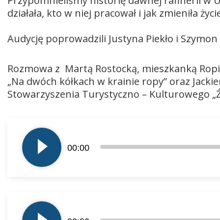
Przypomnieliśmy historię dawnej rafinerii w U
działała, kto w niej pracował i jak zmieniła ży
Audycję poprowadzili Justyna Piekło i Szymon
Rozmowa z Martą Rostocką, mieszkanką Ropie
„Na dwóch kółkach w krainie ropy” oraz Jack
Stowarzyszenia Turystyczno – Kulturowego „Ź
Odtwarzacz
plików
00:00
dźwiękowych
Odtwarzacz
plików