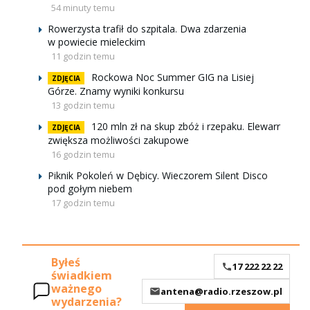
54 minuty temu
Rowerzysta trafił do szpitala. Dwa zdarzenia
w powiecie mieleckim
11 godzin temu
Rockowa Noc Summer GIG na Lisiej
ZDJĘCIA
Górze. Znamy wyniki konkursu
13 godzin temu
120 mln zł na skup zbóż i rzepaku. Elewarr
ZDJĘCIA
zwiększa możliwości zakupowe
16 godzin temu
Piknik Pokoleń w Dębicy. Wieczorem Silent Disco
pod gołym niebem
17 godzin temu
Byłeś
17 222 22 22
świadkiem
ważnego
antena@radio.rzeszow.pl
wydarzenia?