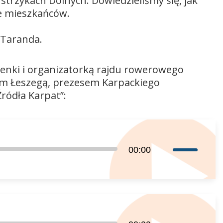
strzykach Dolnych. Dowiedzieliśmy się, jak
cie mieszkańców.
 Taranda.
nki i organizatorką rajdu rowerowego
iem Łeszegą, prezesem Karpackiego
ródła Karpat”:
Używaj
00:00
strzałek
do
góry
oraz
do
Używaj