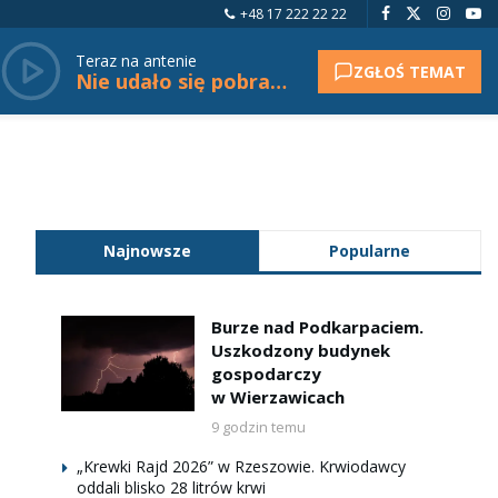
+48 17 222 22 22
Teraz na antenie
ZGŁOŚ TEMAT
Nie udało się pobrać tytułu.
Najnowsze
Popularne
Burze nad Podkarpaciem.
Uszkodzony budynek
gospodarczy
w Wierzawicach
9 godzin temu
„Krewki Rajd 2026” w Rzeszowie. Krwiodawcy
oddali blisko 28 litrów krwi