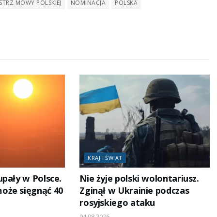
STRZ MOWY POLSKIEJ
NOMINACJA
POLSKA
KRAJ I ŚWIAT
upały w Polsce.
Nie żyje polski wolontariusz.
oże sięgnąć 40
Zginął w Ukrainie podczas
rosyjskiego ataku
04.08.2026