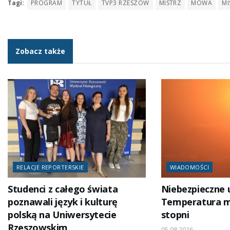
Tagi:
PROGRAM
TYTUŁ
TVP3 RZESZÓW
MISTRZ
MOWA
MI
Zobacz także
RELACJE REPORTERSKIE
WIADOMOŚCI
Studenci z całego świata
Niebezpieczne 
poznawali język i kulturę
Temperatura m
polską na Uniwersytecie
stopni
Rzeszowskim
05.08.2026