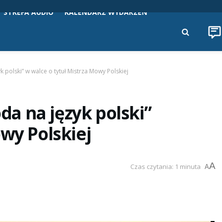
STREFA AUDIO
KALENDARZ WYDARZEŃ
polski” w walce o tytuł Mistrza Mowy Polskiej
a na język polski”
owy Polskiej
A
Czas czytania: 1 minuta
A