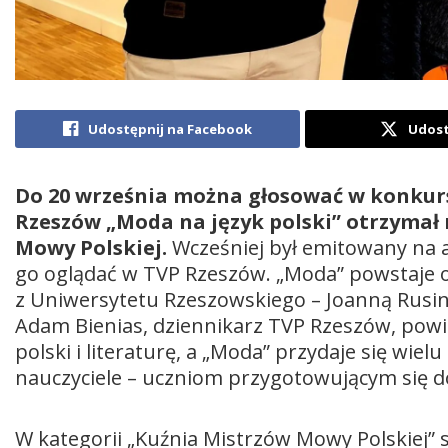
Udostępnij na Facebook
Udost
Do 20 września można głosować w konkur
Rzeszów „Moda na język polski” otrzymał
Mowy Polskiej.
Wcześniej był emitowany na a
go oglądać w TVP Rzeszów. „Moda” powstaje od
z Uniwersytetu Rzeszowskiego – Joanną Rusi
Adam Bienias, dziennikarz TVP Rzeszów, powi
polski i literaturę, a „Moda” przydaje się wie
nauczyciele – uczniom przygotowującym się d
W kategorii „Kuźnia Mistrzów Mowy Polskiej” 