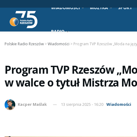
WIADOMOŚCI
MUZYKA
SPORT
RADIO
Polskie Radio Rzeszów
>
Wiadomości
>
Program TVP Rzeszów „Moda na język 
Program TVP Rzeszów „Mod
w walce o tytuł Mistrza M
Kacper Maślak
13 sierpnia 2025 - 16:20
Wiadomości