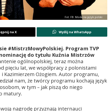
Fot. FB. Moda na język polski
ępnij na X
Wyślij na WhatsApp
sie #MistrzMowyPolskiej. Program TVP
 nominację do tytułu Kuźnia Mistrzów
ntenie ogólnopolskiej, teraz można
 pięciu lat, we współpracy z polonistami
n i Kazimierzem Ożogiem. Autor programu,
edział nam, że twórcy programu kochają język
lu osobom, w tym – jak piszą do niego
o matury.
swoją nagrodę przyznają internauci