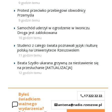
9 godzin temu
Protest przeciwko przebiegowi obwodnicy
Przemyśla
9 godzin temu
Samochód uderzył w ogrodzenie w Iwoniczu.
Droga jest zablokowana
10 godzin temu
Studenci z całego świata poznawali język i kulturę
polską na Uniwersytecie Rzeszowskim
11 godzin temu
Beata Szydło ukarana grzywną za niestawienie się
na przesłuchanie [AKTUALIZACJA]
12 godzin temu
Byłeś
17 222 22 22
świadkiem
ważnego
antena@radio.rzeszow.pl
wydarzenia?