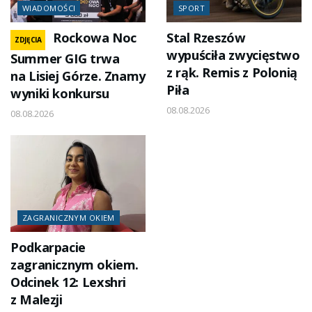
WIADOMOŚCI
SPORT
Rockowa Noc
Stal Rzeszów
ZDJĘCIA
wypuściła zwycięstwo
Summer GIG trwa
z rąk. Remis z Polonią
na Lisiej Górze. Znamy
Piła
wyniki konkursu
08.08.2026
08.08.2026
ZAGRANICZNYM OKIEM
Podkarpacie
zagranicznym okiem.
Odcinek 12: Lexshri
z Malezji