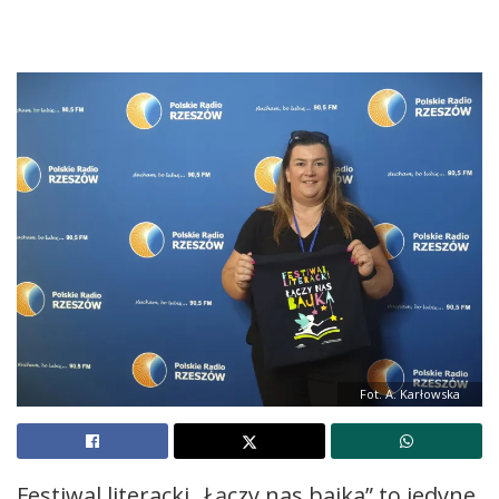
Fot. A. Karłowska
Festiwal literacki „Łączy nas bajka” to jedyne