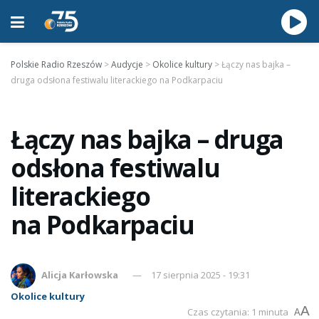
Polskie Radio Rzeszów
>
Audycje
>
Okolice kultury
>
Łączy nas bajka –
druga odsłona festiwalu literackiego na Podkarpaciu
Łączy nas bajka – druga
odsłona festiwalu
literackiego
na Podkarpaciu
Alicja Karłowska
17 sierpnia 2025 - 19:31
Okolice kultury
A
Czas czytania: 1 minuta
A