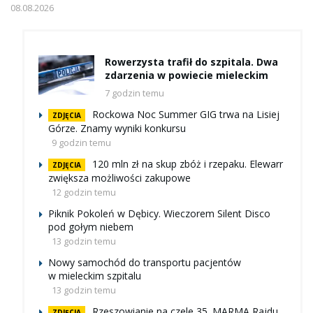
08.08.2026
Rowerzysta trafił do szpitala. Dwa
zdarzenia w powiecie mieleckim
7 godzin temu
Rockowa Noc Summer GIG trwa na Lisiej
ZDJĘCIA
Górze. Znamy wyniki konkursu
9 godzin temu
120 mln zł na skup zbóż i rzepaku. Elewarr
ZDJĘCIA
zwiększa możliwości zakupowe
12 godzin temu
Piknik Pokoleń w Dębicy. Wieczorem Silent Disco
pod gołym niebem
13 godzin temu
Nowy samochód do transportu pacjentów
w mieleckim szpitalu
13 godzin temu
Rzeszowianie na czele 35. MARMA Rajdu
ZDJĘCIA