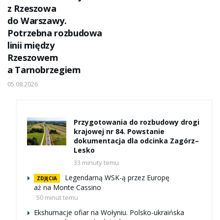
z Rzeszowa
do Warszawy.
Potrzebna rozbudowa
linii między
Rzeszowem
a Tarnobrzegiem
05.08.2026
Przygotowania do rozbudowy drogi
krajowej nr 84. Powstanie
dokumentacja dla odcinka Zagórz–
Lesko
33 minuty temu
Legendarną WSK-ą przez Europę
ZDJĘCIA
aż na Monte Cassino
50 minut temu
Ekshumacje ofiar na Wołyniu. Polsko-ukraińska