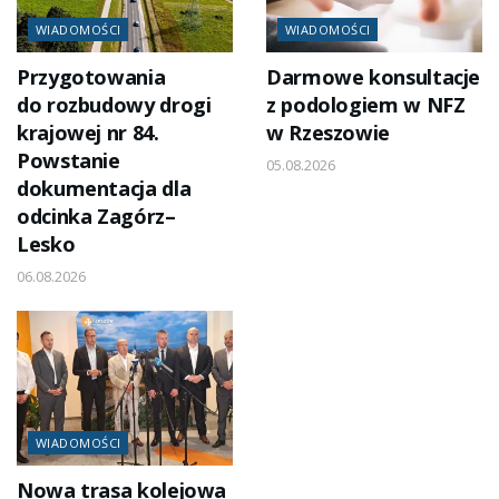
WIADOMOŚCI
WIADOMOŚCI
Przygotowania
Darmowe konsultacje
do rozbudowy drogi
z podologiem w NFZ
krajowej nr 84.
w Rzeszowie
Powstanie
05.08.2026
dokumentacja dla
odcinka Zagórz–
Lesko
06.08.2026
WIADOMOŚCI
Nowa trasa kolejowa