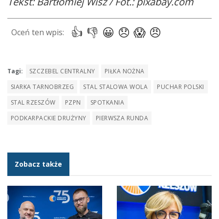
Tekst: Bartłomiej Wisz / Fot.: pixabay.com
Tagi:
SZCZEBEL CENTRALNY
PIŁKA NOŻNA
SIARKA TARNOBRZEG
STAL STALOWA WOLA
PUCHAR POLSKI
STAL RZESZÓW
PZPN
SPOTKANIA
PODKARPACKIE DRUŻYNY
PIERWSZA RUNDA
Zobacz także