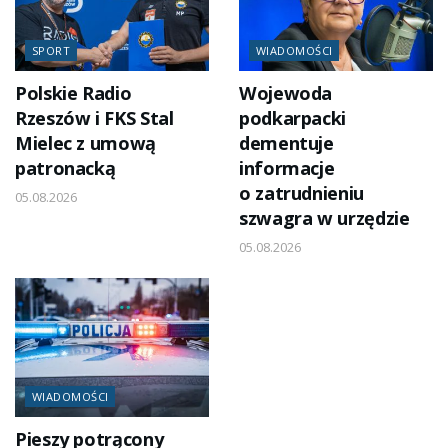
SPORT
WIADOMOŚCI
Polskie Radio
Wojewoda
Rzeszów i FKS Stal
podkarpacki
Mielec z umową
dementuje
patronacką
informacje
o zatrudnieniu
05.08.2026
szwagra w urzędzie
05.08.2026
WIADOMOŚCI
Pieszy potrącony