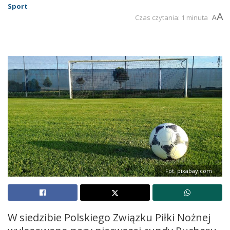
Sport
A
Czas czytania: 1 minuta
A
Fot. pixabay.com
W siedzibie Polskiego Związku Piłki Nożnej