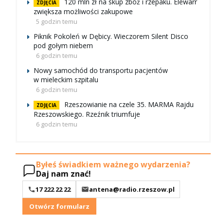
120 mln zł na skup zbóż i rzepaku. Elewarr
ZDJĘCIA
zwiększa możliwości zakupowe
5 godzin temu
Piknik Pokoleń w Dębicy. Wieczorem Silent Disco
pod gołym niebem
6 godzin temu
Nowy samochód do transportu pacjentów
w mieleckim szpitalu
6 godzin temu
Rzeszowianie na czele 35. MARMA Rajdu
ZDJĘCIA
Rzeszowskiego. Rzeźnik triumfuje
6 godzin temu
Byłeś świadkiem ważnego wydarzenia?
Daj nam znać!
17 222 22 22
antena@radio.rzeszow.pl
Otwórz formularz