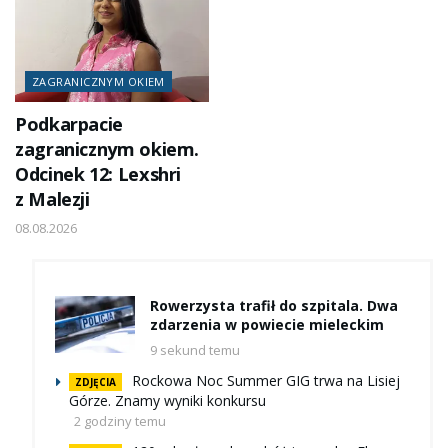
ZAGRANICZNYM OKIEM
Podkarpacie
zagranicznym okiem.
Odcinek 12: Lexshri
z Malezji
08.08.2026
Rowerzysta trafił do szpitala. Dwa
zdarzenia w powiecie mieleckim
9 sekund temu
Rockowa Noc Summer GIG trwa na Lisiej
ZDJĘCIA
Górze. Znamy wyniki konkursu
2 godziny temu