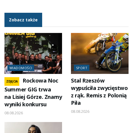
Zobacz także
WIADOMOŚCI
SPORT
Rockowa Noc
Stal Rzeszów
ZDJĘCIA
wypuściła zwycięstwo
Summer GIG trwa
z rąk. Remis z Polonią
na Lisiej Górze. Znamy
Piła
wyniki konkursu
08.08.2026
08.08.2026