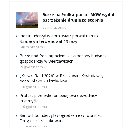
Burze na Podkarpaciu. IMGW wydał
ostrzeżenie drugiego stopnia
35 minut temu
Piorun uderzył w dom, wiatr porwał namiot.
Strażacy interweniowali 19 razy
40 minut temu
Burze nad Podkarpaciem. Uszkodzony budynek
gospodarczy w Wierzawicach
9 godzin temu
„Krewki Rajd 2026” w Rzeszowie. Krwiodawcy
oddali blisko 28 litrów krwi
10 godzin temu
Protest przeciwko przebiegowi obwodnicy
Przemyśla
10 godzin temu
Samochód uderzył w ogrodzenie w Iwoniczu.
Droga jest zablokowana
11 godzin temu