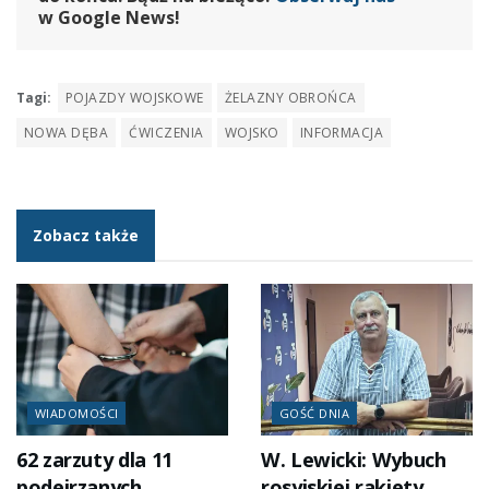
w Google News!
Tagi:
POJAZDY WOJSKOWE
ŻELAZNY OBROŃCA
NOWA DĘBA
ĆWICZENIA
WOJSKO
INFORMACJA
Zobacz także
WIADOMOŚCI
GOŚĆ DNIA
62 zarzuty dla 11
W. Lewicki: Wybuch
podejrzanych.
rosyjskiej rakiety