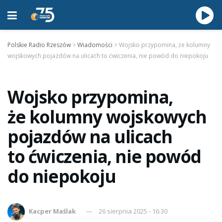
Polskie Radio Rzeszów
>
Wiadomości
>
Wojsko przypomina, że kolumny
wojskowych pojazdów na ulicach to ćwiczenia, nie powód do niepokoju
Wojsko przypomina,
że kolumny wojskowych
pojazdów na ulicach
to ćwiczenia, nie powód
do niepokoju
Kacper Maślak
26 sierpnia 2025 - 16:30