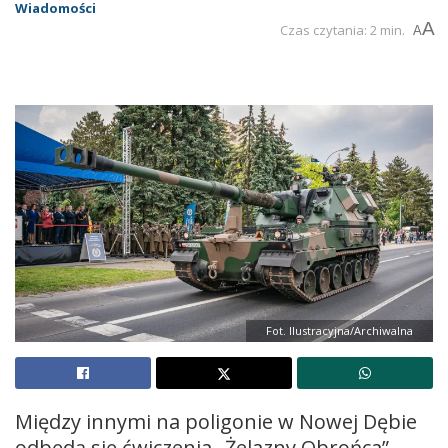
Wiadomości
A
Czas czytania: 2 min.
A
Fot. Ilustracyjna/Archiwalna
Między innymi na poligonie w Nowej Dębie
odbędą się ćwiczenia „Żelazny Obrońca”.