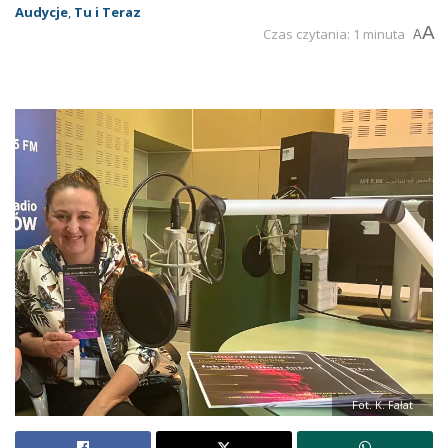
Audycje
,
Tu i Teraz
A
Czas czytania: 1 minuta
A
Fot. K. Fałat