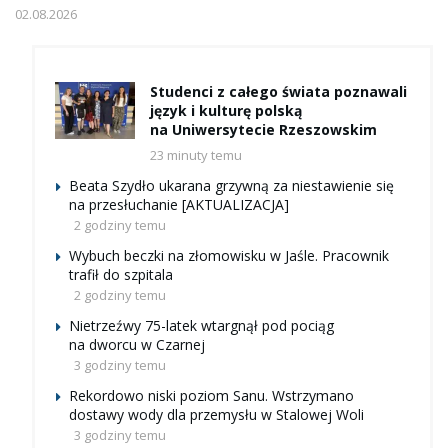
02.08.2026
Studenci z całego świata poznawali
język i kulturę polską
na Uniwersytecie Rzeszowskim
23 minuty temu
Beata Szydło ukarana grzywną za niestawienie się
na przesłuchanie [AKTUALIZACJA]
2 godziny temu
Wybuch beczki na złomowisku w Jaśle. Pracownik
trafił do szpitala
2 godziny temu
Nietrzeźwy 75-latek wtargnął pod pociąg
na dworcu w Czarnej
3 godziny temu
Rekordowo niski poziom Sanu. Wstrzymano
dostawy wody dla przemysłu w Stalowej Woli
3 godziny temu