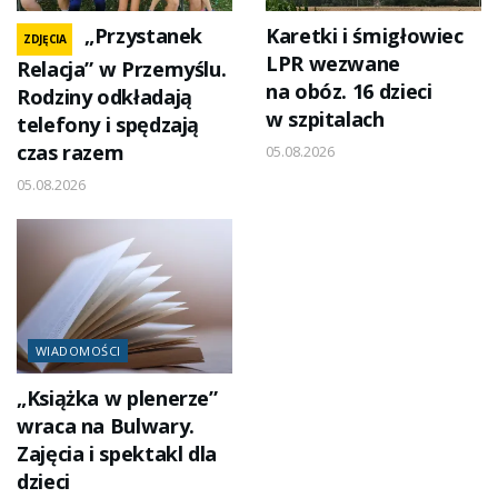
„Przystanek
Karetki i śmigłowiec
ZDJĘCIA
LPR wezwane
Relacja” w Przemyślu.
na obóz. 16 dzieci
Rodziny odkładają
w szpitalach
telefony i spędzają
czas razem
05.08.2026
05.08.2026
WIADOMOŚCI
„Książka w plenerze”
wraca na Bulwary.
Zajęcia i spektakl dla
dzieci