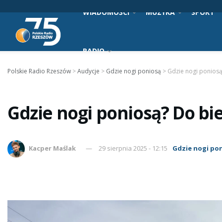
WIADOMOŚCI
MUZYKA
SPORT
RADIO
Polskie Radio Rzeszów
>
Audycje
>
Gdzie nogi poniosą
>
Gdzie nogi poniosą
Gdzie nogi poniosą? Do bi
Kacper Maślak
29 sierpnia 2025 - 12:15
Gdzie nogi po