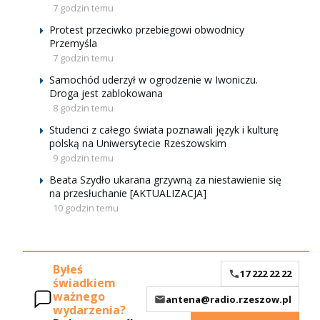
7 godzin temu
Protest przeciwko przebiegowi obwodnicy
Przemyśla
7 godzin temu
Samochód uderzył w ogrodzenie w Iwoniczu.
Droga jest zablokowana
8 godzin temu
Studenci z całego świata poznawali język i kulturę
polską na Uniwersytecie Rzeszowskim
9 godzin temu
Beata Szydło ukarana grzywną za niestawienie się
na przesłuchanie [AKTUALIZACJA]
10 godzin temu
Byłeś
17 222 22 22
świadkiem
ważnego
antena@radio.rzeszow.pl
wydarzenia?