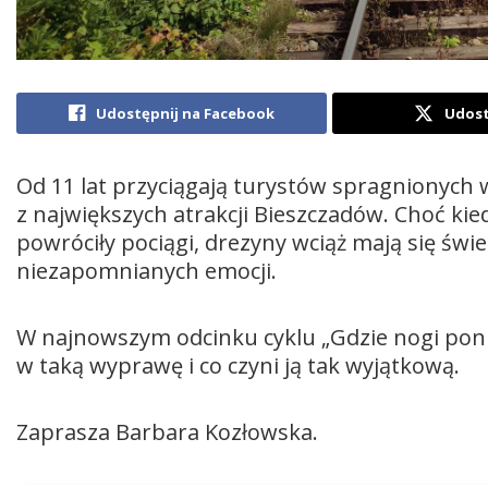
Udostępnij na Facebook
Udost
Od 11 lat przyciągają turystów spragnionych w
z największych atrakcji Bieszczadów. Choć kiedy
powróciły pociągi, drezyny wciąż mają się świe
niezapomnianych emocji.
W najnowszym odcinku cyklu „Gdzie nogi poni
w taką wyprawę i co czyni ją tak wyjątkową.
Zaprasza Barbara Kozłowska.