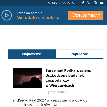
+48 17 222 22 22
Teraz na antenie
ZGŁOŚ TEMAT
Nie udało się pobrać tytułu.
Najnowsze
Popularne
Burze nad Podkarpaciem.
Uszkodzony budynek
gospodarczy
w Wierzawicach
7 godzin temu
„Krewki Rajd 2026” w Rzeszowie. Krwiodawcy
oddali blisko 28 litrów krwi