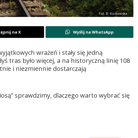
Fot. B. Kozłowska
ępnij na X
Wyślij na WhatsApp
yjątkowych wrażeń i stały się jedną
ś tras było więcej, a na historyczną linię 108
tnie i niezmiennie dostarczają
osą” sprawdzimy, dlaczego warto wybrać się