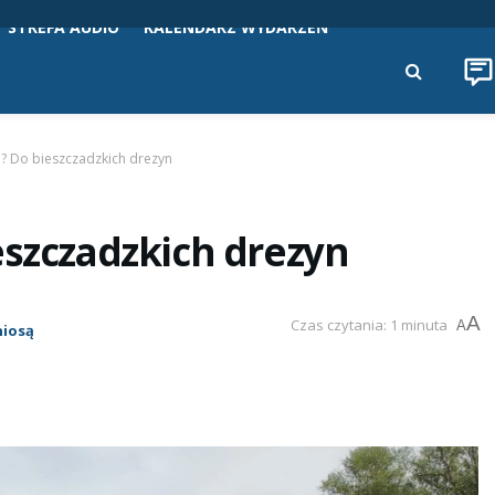
STREFA AUDIO
KALENDARZ WYDARZEŃ
? Do bieszczadzkich drezyn
eszczadzkich drezyn
A
Czas czytania: 1 minuta
A
niosą