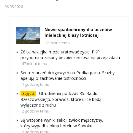
06.08.2026
Nowe spadochrony dla uczniów
mieleckiej klasy lotniczej
17 minut temu
Żółta naklejka może uratować życie. PKP
przypomina zasady bezpieczeństwa na przejazdach
47 minut temu
Seria zdarzeń drogowych na Podkarpaciu. Służby
apelują o zachowanie ostrożności
1 godzinę temu
Utrudnienia podczas 35. Rajdu
ZDJĘCIA
Rzeszowskiego. Sprawdź, które ulice będą
wyłączone z ruchu
2 godziny temu
Są wstępne wyniki sekcji zwłok mężczyzny,
który wypadł z okna hotelu w Sanoku
2 godziny temu