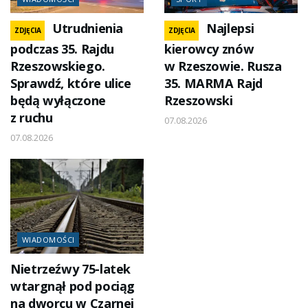
Utrudnienia
Najlepsi
ZDJĘCIA
ZDJĘCIA
podczas 35. Rajdu
kierowcy znów
Rzeszowskiego.
w Rzeszowie. Rusza
Sprawdź, które ulice
35. MARMA Rajd
będą wyłączone
Rzeszowski
z ruchu
07.08.2026
07.08.2026
WIADOMOŚCI
Nietrzeźwy 75-latek
wtargnął pod pociąg
na dworcu w Czarnej