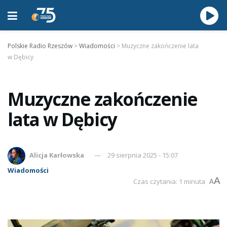
Polskie Radio Rzeszów
>
Wiadomości
>
Muzyczne zakończenie lata
w Dębicy
Muzyczne zakończenie
lata w Dębicy
Alicja Karłowska
29 sierpnia 2025 - 15:07
Wiadomości
A
Czas czytania: 1 minuta
A