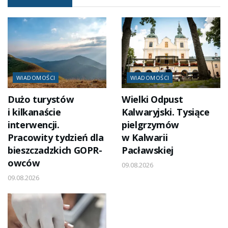
WIADOMOŚCI
WIADOMOŚCI
Dużo turystów
Wielki Odpust
i kilkanaście
Kalwaryjski. Tysiące
interwencji.
pielgrzymów
Pracowity tydzień dla
w Kalwarii
bieszczadzkich GOPR-
Pacławskiej
owców
09.08.2026
09.08.2026