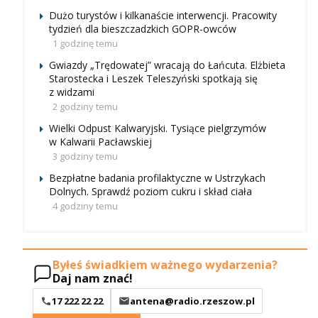
Dużo turystów i kilkanaście interwencji. Pracowity
tydzień dla bieszczadzkich GOPR-owców
1 godzinę temu
Gwiazdy „Trędowatej” wracają do Łańcuta. Elżbieta
Starostecka i Leszek Teleszyński spotkają się
z widzami
2 godziny temu
Wielki Odpust Kalwaryjski. Tysiące pielgrzymów
w Kalwarii Pacławskiej
3 godziny temu
Bezpłatne badania profilaktyczne w Ustrzykach
Dolnych. Sprawdź poziom cukru i skład ciała
4 godziny temu
Byłeś świadkiem ważnego wydarzenia?
Daj nam znać!
17 222 22 22
antena@radio.rzeszow.pl