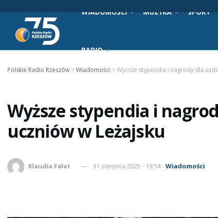
WIADOMOŚCI
MUZYKA
SPORT
RADIO
Polskie Radio Rzeszów
>
Wiadomości
>
Wyższe stypendia i nagrody dla uzd
Wyższe stypendia i nagrod
uczniów w Leżajsku
Klaudia Fałat
31 sierpnia 2025 - 19:54
Wiadomości