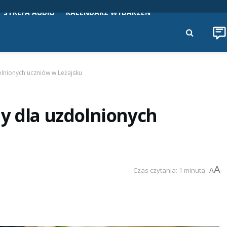
STREFA AUDIO
KALENDARZ WYDARZEŃ
olnionych uczniów w Leżajsku
y dla uzdolnionych
A
Czas czytania: 1 minuta
A