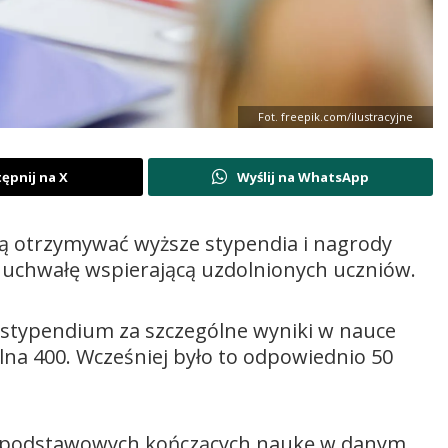
Fot. freepik.com/ilustracyjne
ępnij na X
Wyślij na WhatsApp
ą otrzymywać wyższe stypendia i nagrody
a uchwałę wspierającą uzdolnionych uczniów.
stypendium za szczególne wyniki w nauce
lna 400. Wcześniej było to odpowiednio 50
ł podstawowych kończących naukę w danym