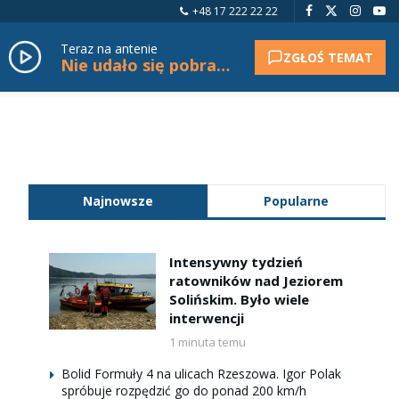
+48 17 222 22 22
Teraz na antenie
ZGŁOŚ TEMAT
Nie udało się pobrać tytułu.
Najnowsze
Popularne
Intensywny tydzień
ratowników nad Jeziorem
Solińskim. Było wiele
interwencji
1 minuta temu
Bolid Formuły 4 na ulicach Rzeszowa. Igor Polak
spróbuje rozpędzić go do ponad 200 km/h