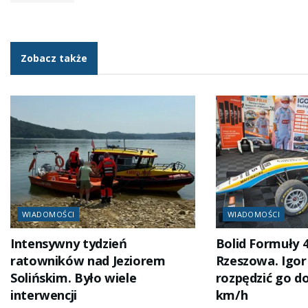
Zobacz także
WIADOMOŚCI
WIADOMOŚCI
Intensywny tydzień
Bolid Formuły 4
ratowników nad Jeziorem
Rzeszowa. Igor
Solińskim. Było wiele
rozpędzić go d
interwencji
km/h