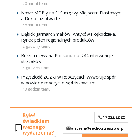
20 minut temu
Nowe MOP-y na S19 między Miejscem Piastowym
a Duklą już otwarte
58 minut temu
Dębicki Jarmark Smaków, Antyków i Rękodzieła.
Rynek pełen regionalnych produktów
2 godziny temu
Burze i ulewy na Podkarpaciu. 244 interwencje
strażaków
4 godziny temu
Przyszłość ZOZ-u w Ropczycach wywołuje spór
w powiecie ropczycko-sędziszowskim
13 godzin temu
Byłeś
17 222 22 22
świadkiem
ważnego
antena@radio.rzeszow.pl
wydarzenia?