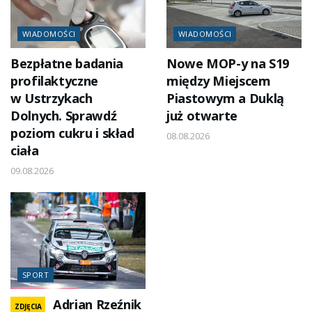
WIADOMOŚCI
WIADOMOŚCI
Bezpłatne badania
Nowe MOP-y na S19
profilaktyczne
między Miejscem
w Ustrzykach
Piastowym a Duklą
Dolnych. Sprawdź
już otwarte
poziom cukru i skład
08.08.2026
ciała
09.08.2026
SPORT
Adrian Rzeźnik
ZDJĘCIA