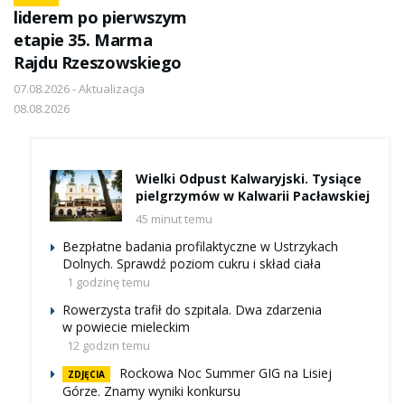
liderem po pierwszym
etapie 35. Marma
Rajdu Rzeszowskiego
07.08.2026 - Aktualizacja
08.08.2026
Wielki Odpust Kalwaryjski. Tysiące
pielgrzymów w Kalwarii Pacławskiej
45 minut temu
Bezpłatne badania profilaktyczne w Ustrzykach
Dolnych. Sprawdź poziom cukru i skład ciała
1 godzinę temu
Rowerzysta trafił do szpitala. Dwa zdarzenia
w powiecie mieleckim
12 godzin temu
Rockowa Noc Summer GIG na Lisiej
ZDJĘCIA
Górze. Znamy wyniki konkursu