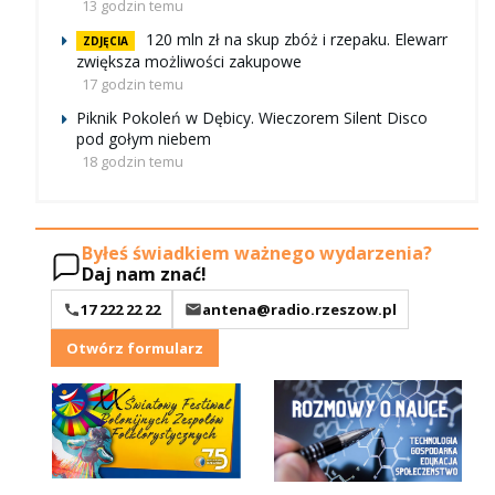
13 godzin temu
120 mln zł na skup zbóż i rzepaku. Elewarr
ZDJĘCIA
zwiększa możliwości zakupowe
17 godzin temu
Piknik Pokoleń w Dębicy. Wieczorem Silent Disco
pod gołym niebem
18 godzin temu
Byłeś świadkiem ważnego wydarzenia?
Daj nam znać!
17 222 22 22
antena@radio.rzeszow.pl
Otwórz formularz