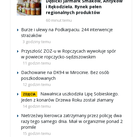
Dębicki Jarmark Smaków, Antyków
i Rękodzieła. Rynek pełen
regionalnych produktów
60 minut temu
Burze i ulewy na Podkarpaciu. 244 interwencje
strażaków
3 godziny temu
Przyszłość ZOZ-u w Ropczycach wywołuje spór
w powiecie ropczycko-sędziszowskim
11 godzin temu
Dachowanie na DK94 w Mirocinie. Bez osób
poszkodowanych
12 godzin temu
Nawałnica uszkodziła Lipę Sobieskiego.
ZDJĘCIA
Jeden z konarów Drzewa Roku został złamany
14 godzin temu
Nietrzeźwy kierowca zatrzymany przez policję dwa
razy tego samego dnia. Miał w organizmie ponad 2
promile
15 godzin temu