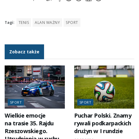
Tagi:
TENIS
ALAN WAŻNY
SPORT
Zobacz także
SPORT
SPORT
Wielkie emocje
Puchar Polski. Znamy
na trasie 35. Rajdu
rywali podkarpackich
Rzeszowskiego.
drużyn w I rundzie
Utrudnienia w ruchu