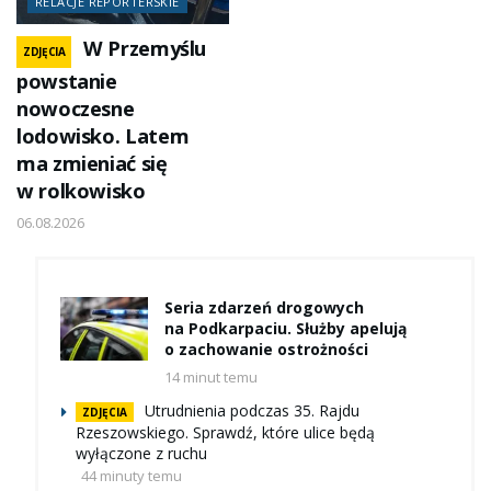
RELACJE REPORTERSKIE
W Przemyślu
ZDJĘCIA
powstanie
nowoczesne
lodowisko. Latem
ma zmieniać się
w rolkowisko
06.08.2026
Seria zdarzeń drogowych
na Podkarpaciu. Służby apelują
o zachowanie ostrożności
14 minut temu
Utrudnienia podczas 35. Rajdu
ZDJĘCIA
Rzeszowskiego. Sprawdź, które ulice będą
wyłączone z ruchu
44 minuty temu