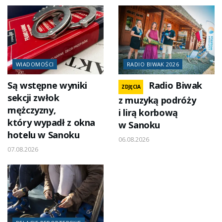
WIADOMOŚCI
RADIO BIWAK 2026
Są wstępne wyniki
Radio Biwak
ZDJĘCIA
sekcji zwłok
z muzyką podróży
mężczyzny,
i lirą korbową
który wypadł z okna
w Sanoku
hotelu w Sanoku
06.08.2026
07.08.2026