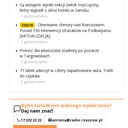
Są wstępne wyniki sekcji zwłok mężczyzny,
który wypadł z okna hotelu w Sanoku
1 godzinę temu
Oberwanie chmury nad Rzeszowem.
ZDJĘCIA
Ponad 150 interwencji strażaków na Podkarpaciu
[AKTUALIZACJA]
2 godziny temu
Pomoc dla właściciela stadniny po pożarze
w Targowiskach
2 godziny temu
71-latek uderzył w cztery zaparkowane auta. Trafił
do szpitala
5 godzin temu
Byłeś świadkiem ważnego wydarzenia?
Daj nam znać!
17 222 22 22
antena@radio.rzeszow.pl