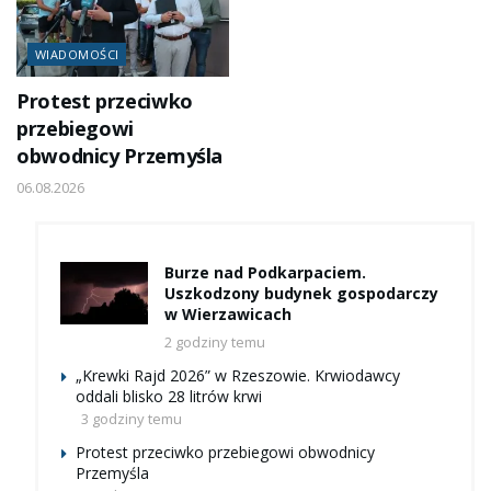
WIADOMOŚCI
Protest przeciwko
przebiegowi
obwodnicy Przemyśla
06.08.2026
Burze nad Podkarpaciem.
Uszkodzony budynek gospodarczy
w Wierzawicach
2 godziny temu
„Krewki Rajd 2026” w Rzeszowie. Krwiodawcy
oddali blisko 28 litrów krwi
3 godziny temu
Protest przeciwko przebiegowi obwodnicy
Przemyśla