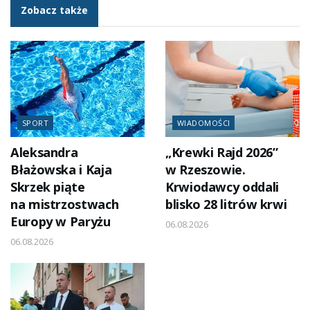
Zobacz także
SPORT
WIADOMOŚCI
Aleksandra
„Krewki Rajd 2026”
Błażowska i Kaja
w Rzeszowie.
Skrzek piąte
Krwiodawcy oddali
na mistrzostwach
blisko 28 litrów krwi
Europy w Paryżu
06.08.2026
06.08.2026