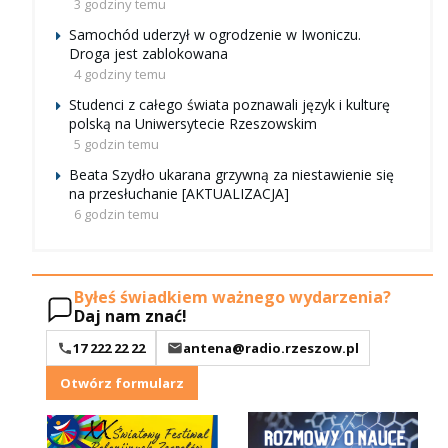
3 godziny temu
Samochód uderzył w ogrodzenie w Iwoniczu.
Droga jest zablokowana
4 godziny temu
Studenci z całego świata poznawali język i kulturę
polską na Uniwersytecie Rzeszowskim
5 godzin temu
Beata Szydło ukarana grzywną za niestawienie się
na przesłuchanie [AKTUALIZACJA]
6 godzin temu
Byłeś świadkiem ważnego wydarzenia?
Daj nam znać!
17 222 22 22
antena@radio.rzeszow.pl
Otwórz formularz