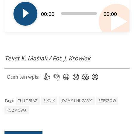
plików
dźwiękowych
00:00
00:00
Tekst K. Maślak / Fot. J. Krowiak
Tagi:
TU I TERAZ
PIKNIK
„DAMY I HUZARY”
RZESZÓW
ROZMOWA