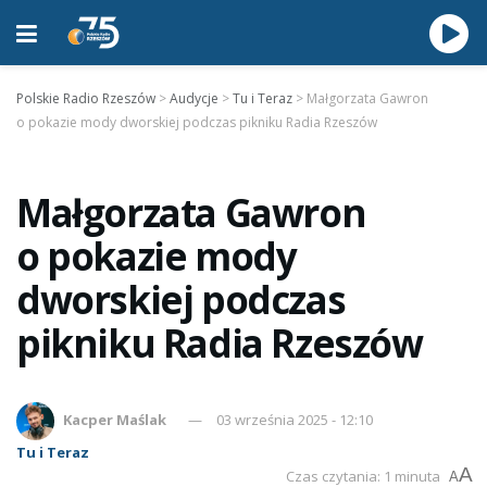
Polskie Radio Rzeszów
>
Audycje
>
Tu i Teraz
>
Małgorzata Gawron
o pokazie mody dworskiej podczas pikniku Radia Rzeszów
Małgorzata Gawron
o pokazie mody
dworskiej podczas
pikniku Radia Rzeszów
Kacper Maślak
03 września 2025 - 12:10
Tu i Teraz
A
Czas czytania: 1 minuta
A