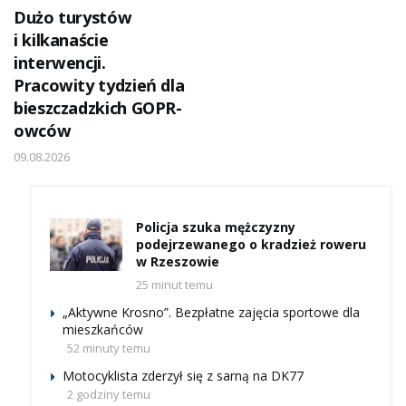
Dużo turystów
i kilkanaście
interwencji.
Pracowity tydzień dla
bieszczadzkich GOPR-
owców
09.08.2026
Policja szuka mężczyzny
podejrzewanego o kradzież roweru
w Rzeszowie
25 minut temu
„Aktywne Krosno”. Bezpłatne zajęcia sportowe dla
mieszkańców
52 minuty temu
Motocyklista zderzył się z sarną na DK77
2 godziny temu