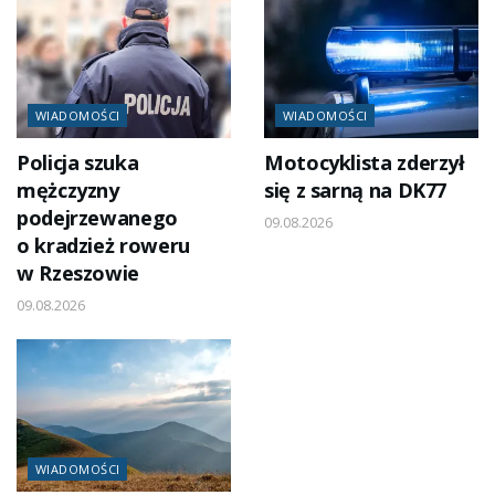
WIADOMOŚCI
WIADOMOŚCI
Policja szuka
Motocyklista zderzył
mężczyzny
się z sarną na DK77
podejrzewanego
09.08.2026
o kradzież roweru
w Rzeszowie
09.08.2026
WIADOMOŚCI