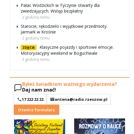
Pałac Wodzickich w Tyczynie otwarty dla
zwiedzających. Wstęp bezpłatny
2 godziny temu
Starocie, rękodzieło i wyjątkowe przedmioty.
Jarmark w Krośnie
2 godziny temu
Klasyczne pojazdy i sportowe emocje.
ZDJĘCIA
Motoryzacyjny weekend w Boguchwale
3 godziny temu
Byłeś świadkiem ważnego wydarzenia?
Daj nam znać!
17 222 22 22
antena@radio.rzeszow.pl
Otwórz formularz