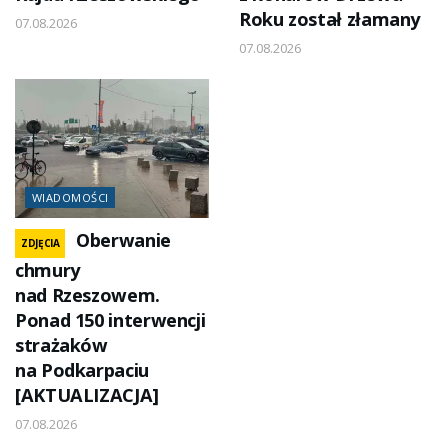
Roku został złamany
07.08.2026
07.08.2026
WIADOMOŚCI
Oberwanie
ZDJĘCIA
chmury
nad Rzeszowem.
Ponad 150 interwencji
strażaków
na Podkarpaciu
[AKTUALIZACJA]
07.08.2026