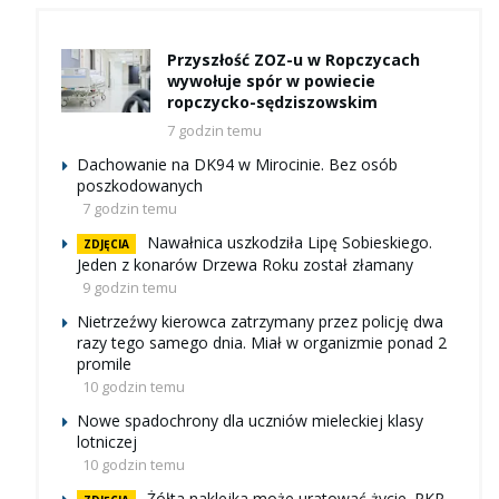
Przyszłość ZOZ-u w Ropczycach
wywołuje spór w powiecie
ropczycko-sędziszowskim
7 godzin temu
Dachowanie na DK94 w Mirocinie. Bez osób
poszkodowanych
7 godzin temu
Nawałnica uszkodziła Lipę Sobieskiego.
ZDJĘCIA
Jeden z konarów Drzewa Roku został złamany
9 godzin temu
Nietrzeźwy kierowca zatrzymany przez policję dwa
razy tego samego dnia. Miał w organizmie ponad 2
promile
10 godzin temu
Nowe spadochrony dla uczniów mieleckiej klasy
lotniczej
10 godzin temu
Żółta naklejka może uratować życie. PKP