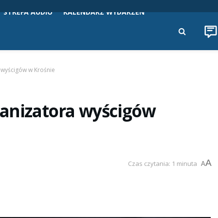
STREFA AUDIO
KALENDARZ WYDARZEŃ
a wyścigów w Krośnie
ganizatora wyścigów
A
Czas czytania: 1 minuta
A