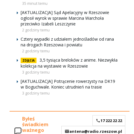
35 minut temu
[AKTUALIZACJA] Sąd Apelacyjny w Rzeszowie
ogłosił wyrok w sprawie Marcina Warchoła
przeciwko Izabeli Leszczynie
2 godziny temu
Cztery wypadki z udziałem jednośladów od rana
na drogach Rzeszowa i powiatu
2 godziny temu
3,5 tysiąca breloków z anime. Niezwykła
ZDJĘCIA
kolekcja na wystawie w Rzeszowie
3 godziny temu
[AKTUALIZACJA] Potrącenie rowerzysty na DK19
w Boguchwale. Koniec utrudnień na trasie
3 godziny temu
Byłeś
17 222 22 22
świadkiem
ważnego
antena@radio.rzeszow.pl