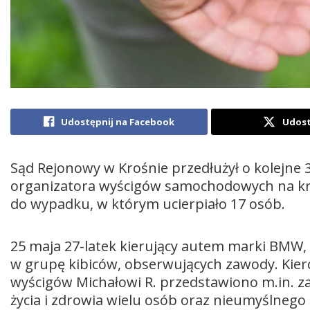
Udostępnij na Facebook
Udost
Sąd Rejonowy w Krośnie przedłużył o kolejne 
organizatora wyścigów samochodowych na kro
do wypadku, w którym ucierpiało 17 osób.
25 maja 27-latek kierujący autem marki BMW,
w grupę kibiców, obserwujących zawody. Kier
wyścigów Michałowi R. przedstawiono m.in. z
życia i zdrowia wielu osób oraz nieumyślnego 