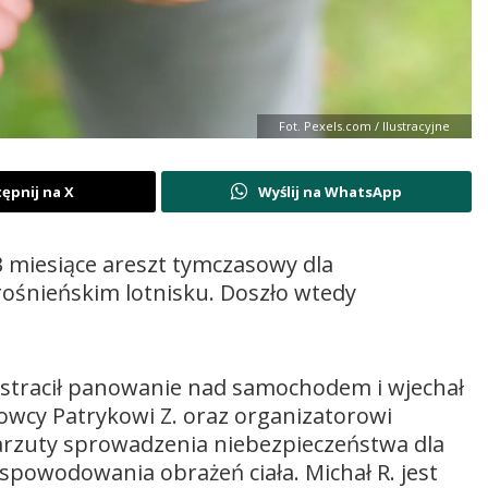
Fot. Pexels.com / Ilustracyjne
ępnij na X
Wyślij na WhatsApp
3 miesiące areszt tymczasowy dla
śnieńskim lotnisku. Doszło wtedy
 stracił panowanie nad samochodem i wjechał
owcy Patrykowi Z. oraz organizatorowi
arzuty sprowadzenia niebezpieczeństwa dla
spowodowania obrażeń ciała. Michał R. jest