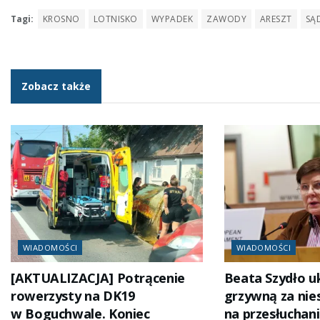
Tagi:
KROSNO
LOTNISKO
WYPADEK
ZAWODY
ARESZT
SĄ
Zobacz także
WIADOMOŚCI
WIADOMOŚCI
[AKTUALIZACJA] Potrącenie
Beata Szydło u
rowerzysty na DK19
grzywną za nie
w Boguchwale. Koniec
na przesłuchan