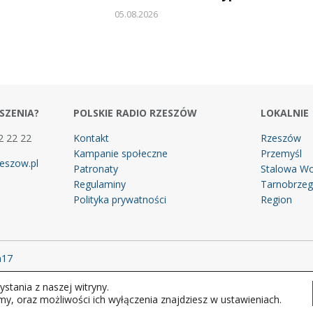
05.08.2026
SZENIA?
POLSKIE RADIO RZESZÓW
LOKALNIE
2 22 22
Kontakt
Rzeszów
Kampanie społeczne
Przemyśl
eszow.pl
Patronaty
Stalowa Wo
Regulaminy
Tarnobrze
Polityka prywatności
Region
m17
stania z naszej witryny.
 prawa zastrzeżone.
my, oraz możliwości ich wyłączenia znajdziesz w ustawieniach.