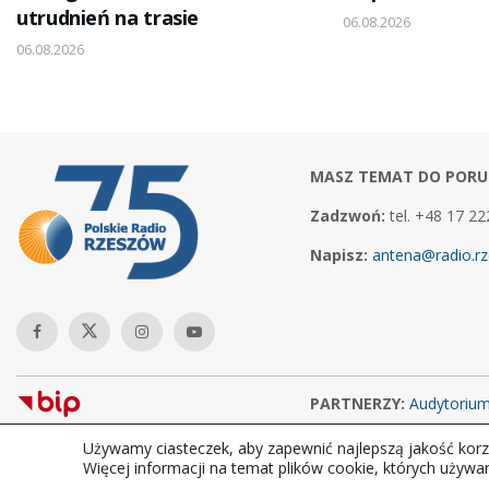
utrudnień na trasie
06.08.2026
06.08.2026
MASZ TEMAT DO PORU
Zadzwoń:
tel. +48 17 22
Napisz:
antena@radio.rz
PARTNERZY:
Audytoriu
Używamy ciasteczek, aby zapewnić najlepszą jakość korzy
Copyright © 2026Polskie Radio Rzeszów S.A. w likwidacj. Wszelkie
Więcej informacji na temat plików cookie, których używa