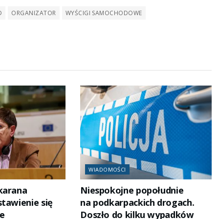
D
ORGANIZATOR
WYŚCIGI SAMOCHODOWE
WIADOMOŚCI
karana
Niespokojne popołudnie
stawienie się
na podkarpackich drogach.
ie
Doszło do kilku wypadków