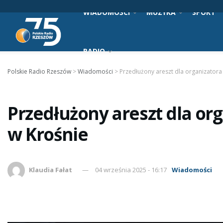
WIADOMOŚCI
MUZYKA
SPORT
RADIO
Polskie Radio Rzeszów
>
Wiadomości
>
Przedłużony areszt dla organizator
Przedłużony areszt dla or
w Krośnie
Klaudia Fałat
04 września 2025 - 16:17
Wiadomości