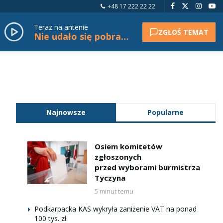
+48 17 222 22 22
Teraz na antenie
ZGŁOŚ TEMAT
Nie udało się pobrać tytułu.
Najnowsze
Popularne
Osiem komitetów
zgłoszonych
przed wyborami burmistrza
Tyczyna
5 minut temu
Podkarpacka KAS wykryła zaniżenie VAT na ponad
100 tys. zł