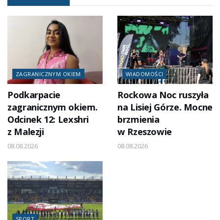
ZAGRANICZNYM OKIEM
WIADOMOŚCI
Podkarpacie
Rockowa Noc ruszyła
zagranicznym okiem.
na Lisiej Górze. Mocne
Odcinek 12: Lexshri
brzmienia
z Malezji
w Rzeszowie
08.08.2026
08.08.2026
SPORT