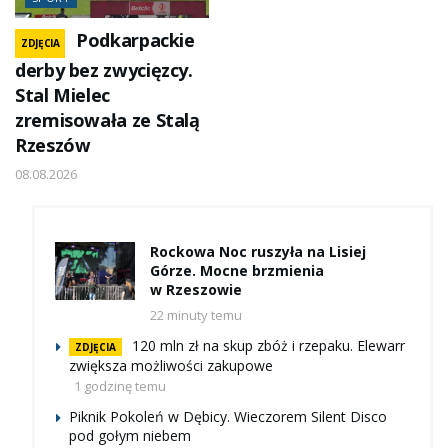
Podkarpackie
ZDJĘCIA
derby bez zwycięzcy.
Stal Mielec
zremisowała ze Stalą
Rzeszów
08.08.2026
Rockowa Noc ruszyła na Lisiej
Górze. Mocne brzmienia
w Rzeszowie
22 minuty temu
120 mln zł na skup zbóż i rzepaku. Elewarr
ZDJĘCIA
zwiększa możliwości zakupowe
1 godzinę temu
Piknik Pokoleń w Dębicy. Wieczorem Silent Disco
pod gołym niebem