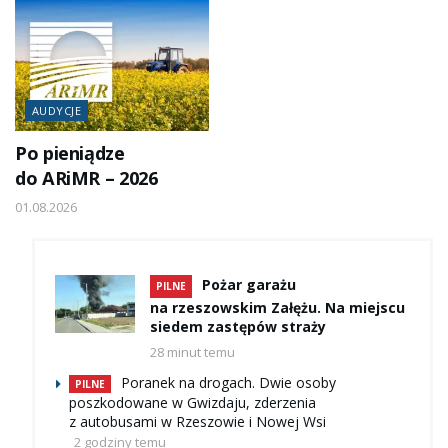
AUDYCJE
Po pieniądze
do ARiMR – 2026
01.08.2026
Pożar garażu
PILNE
na rzeszowskim Załężu. Na miejscu
siedem zastępów straży
28 minut temu
Poranek na drogach. Dwie osoby
PILNE
poszkodowane w Gwizdaju, zderzenia
z autobusami w Rzeszowie i Nowej Wsi
2 godziny temu