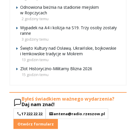
Odnowiona bieżnia na stadionie miejskim
w Ropczycach
2 godziny temu
Wypadek na A4 i kolizja na S19. Trzy osoby zostały
ranne
3 godziny temu
Święto Kultury nad Osławą. Ukraińskie, bojkowskie
i łemkowskie tradycje w Mokrem
13 godzin temu
Zlot Historyczno-Militarny Blizna 2026
15 godzin temu
Byłeś świadkiem ważnego wydarzenia?
Daj nam znać!
17 222 22 22
antena@radio.rzeszow.pl
Otwórz formularz