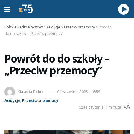
Polskie Radio Rzeszów
>
Audycje
>
Przeciw przemocy
>
Powrót
do do szkoły – „Przeciw przemocy”
Powrót do do szkoły –
„Przeciw przemocy”
Klaudia Fałat
04 września 2025 - 16:59
Audycje
,
Przeciw przemocy
A
Czas czytania: 1 minuta
A