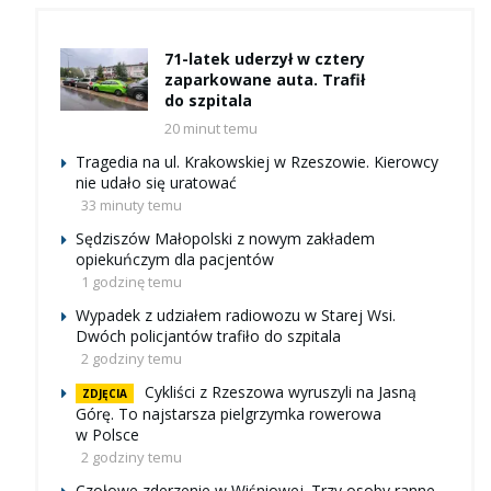
71-latek uderzył w cztery
zaparkowane auta. Trafił
do szpitala
20 minut temu
Tragedia na ul. Krakowskiej w Rzeszowie. Kierowcy
nie udało się uratować
33 minuty temu
Sędziszów Małopolski z nowym zakładem
opiekuńczym dla pacjentów
1 godzinę temu
Wypadek z udziałem radiowozu w Starej Wsi.
Dwóch policjantów trafiło do szpitala
2 godziny temu
Cykliści z Rzeszowa wyruszyli na Jasną
ZDJĘCIA
Górę. To najstarsza pielgrzymka rowerowa
w Polsce
2 godziny temu
Czołowe zderzenie w Wiśniowej. Trzy osoby ranne,