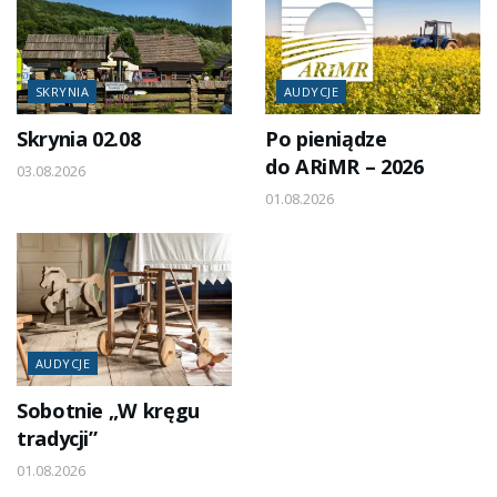
SKRYNIA
AUDYCJE
Skrynia 02.08
Po pieniądze
do ARiMR – 2026
03.08.2026
01.08.2026
AUDYCJE
Sobotnie „W kręgu
tradycji”
01.08.2026