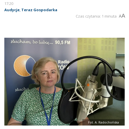
17:20
Audycje
,
Teraz Gospodarka
A
Czas czytania: 1 minuta
A
Fot. A. Radochońska