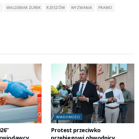
I
WALDEMAR ŻUREK
RZESZÓW
WYZWANIA
PRAWO
WIADOMOŚCI
026”
Protest przeciwko
Krwiodawcy
przebiegowi obwodnicy