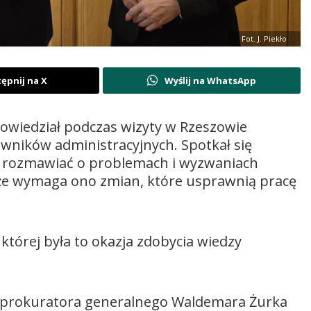
Fot. J. Piekło
ępnij na X
Wyślij na WhatsApp
owiedział podczas wizyty w Rzeszowie
owników administracyjnych. Spotkał się
y rozmawiać o problemach i wyzwaniach
, że wymaga ono zmian, które usprawnią pracę
 której była to okazja zdobycia wiedzy
i prokuratora generalnego Waldemara Żurka