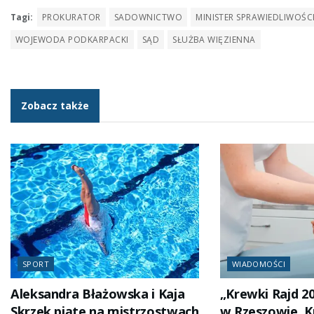
Tagi:
PROKURATOR
SADOWNICTWO
MINISTER SPRAWIEDLIWOŚC
WOJEWODA PODKARPACKI
SĄD
SŁUŻBA WIĘZIENNA
Zobacz także
SPORT
WIADOMOŚCI
Aleksandra Błażowska i Kaja
„Krewki Rajd 2
Skrzek piąte na mistrzostwach
w Rzeszowie. 