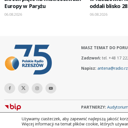
Europy w Paryżu
oddali blisko 28
06.08.2026
06.08.2026
MASZ TEMAT DO PORU
Zadzwoń:
tel. +48 17 22
Napisz:
antena@radio.rz
PARTNERZY:
Audytoriu
Używamy ciasteczek, aby zapewnić najlepszą jakość korzy
Copyright © 2026Polskie Radio Rzeszów S.A. w likwidacj. Wszelkie
Więcej informacji na temat plików cookie, których używa