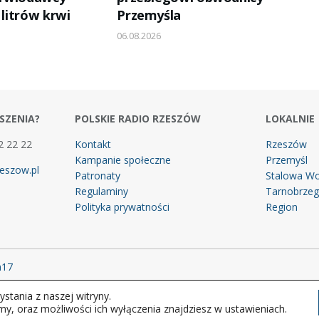
 litrów krwi
Przemyśla
06.08.2026
SZENIA?
POLSKIE RADIO RZESZÓW
LOKALNIE
2 22 22
Kontakt
Rzeszów
Kampanie społeczne
Przemyśl
eszow.pl
Patronaty
Stalowa Wo
Regulaminy
Tarnobrze
Polityka prywatności
Region
m17
stania z naszej witryny.
 prawa zastrzeżone.
my, oraz możliwości ich wyłączenia znajdziesz w ustawieniach.