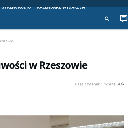
STREFA AUDIO
KALENDARZ WYDARZEŃ
zeszowie
iwości w Rzeszowie
A
Czas czytania: 1 minuta
A