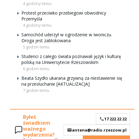
4 godziny temu
Protest przeciwko przebiegowi obwodnicy
Przemyśla
4 godziny temu
Samochód uderzył w ogrodzenie w Iwoniczu.
Droga jest zablokowana
5 godzin temu
Studenci z całego świata poznawali język i kulturę
polską na Uniwersytecie Rzeszowskim
6 godzin temu
Beata Szydło ukarana grzywną za niestawienie się
na przesłuchanie [AKTUALIZACJA]
7 godzin temu
Byłeś
17 222 22 22
świadkiem
ważnego
antena@radio.rzeszow.pl
wydarzenia?