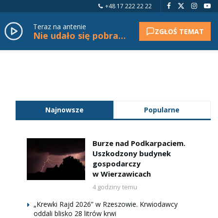
+48 17 222 22 22
Teraz na antenie
ZGŁOŚ TEMAT
Nie udało się pobrać tytułu.
Najnowsze
Popularne
Burze nad Podkarpaciem.
Uszkodzony budynek
gospodarczy
w Wierzawicach
4 godziny temu
„Krewki Rajd 2026” w Rzeszowie. Krwiodawcy
oddali blisko 28 litrów krwi