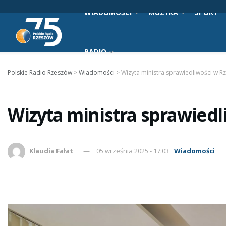
WIADOMOŚCI
MUZYKA
SPORT
RADIO
Polskie Radio Rzeszów
>
Wiadomości
>
Wizyta ministra sprawiedliwości w R
Wizyta ministra sprawiedl
Klaudia Fałat
05 września 2025 - 17:03
Wiadomości