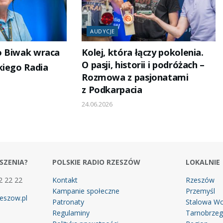
AUDYCJE
o Biwak wraca
Kolej, która łączy pokolenia.
O pasji, historii i podróżach –
kiego Radia
Rozmowa z pasjonatami
z Podkarpacia
24.06.2026
SZENIA?
POLSKIE RADIO RZESZÓW
LOKALNIE
2 22 22
Kontakt
Rzeszów
Kampanie społeczne
Przemyśl
eszow.pl
Patronaty
Stalowa Wo
Regulaminy
Tarnobrze