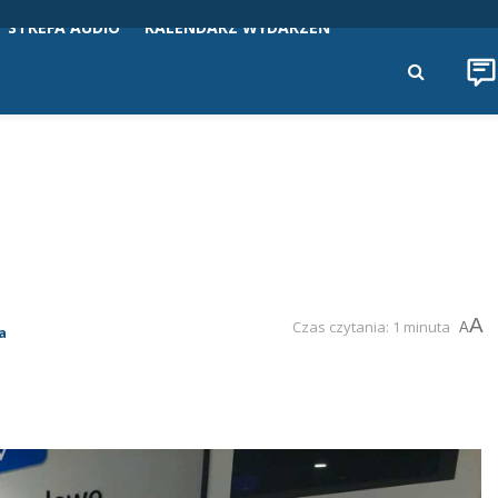
STREFA AUDIO
KALENDARZ WYDARZEŃ
A
Czas czytania: 1 minuta
A
a