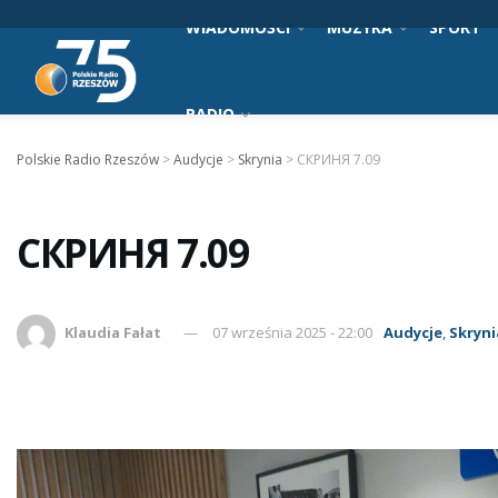
WIADOMOŚCI
MUZYKA
SPORT
RADIO
Polskie Radio Rzeszów
>
Audycje
>
Skrynia
>
СКРИНЯ 7.09
СКРИНЯ 7.09
Klaudia Fałat
07 września 2025 - 22:00
Audycje
,
Skryni