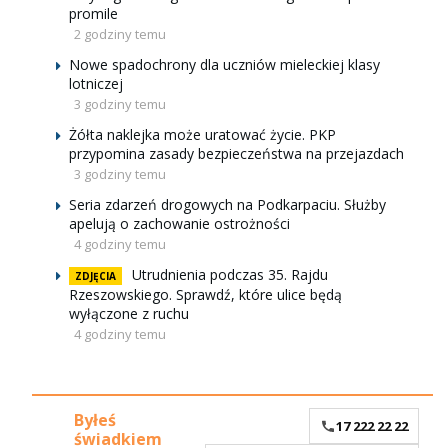
promile
2 godziny temu
Nowe spadochrony dla uczniów mieleckiej klasy
lotniczej
3 godziny temu
Żółta naklejka może uratować życie. PKP
przypomina zasady bezpieczeństwa na przejazdach
3 godziny temu
Seria zdarzeń drogowych na Podkarpaciu. Służby
apelują o zachowanie ostrożności
4 godziny temu
Utrudnienia podczas 35. Rajdu
ZDJĘCIA
Rzeszowskiego. Sprawdź, które ulice będą
wyłączone z ruchu
4 godziny temu
Byłeś
17 222 22 22
świadkiem