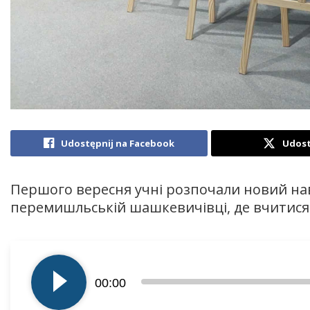
Udostępnij na Facebook
Udost
Першого вересня учні розпочали новий на
перемишльській шашкевичівці, де вчитися 
Odtwarzacz
plików
00:00
dźwiękowych