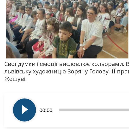
Свої думки і емоції висловлює кольорами. 
львівську художницю Зоряну Голову. ЇЇ пра
Жешуві.
Odtwarzacz
plików
00:00
dźwiękowych