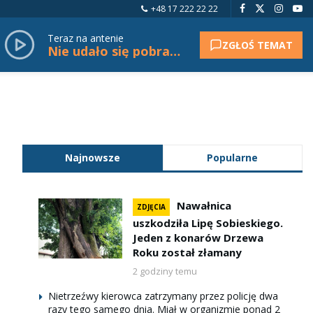
+48 17 222 22 22
Teraz na antenie
ZGŁOŚ TEMAT
Nie udało się pobrać tytułu.
Najnowsze
Popularne
Nawałnica
ZDJĘCIA
uszkodziła Lipę Sobieskiego.
Jeden z konarów Drzewa
Roku został złamany
2 godziny temu
Nietrzeźwy kierowca zatrzymany przez policję dwa
razy tego samego dnia. Miał w organizmie ponad 2