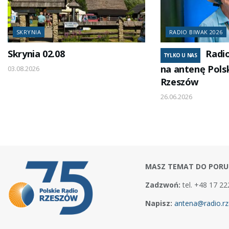
SKRYNIA
RADIO BIWAK 2026
Skrynia 02.08
Radi
TYLKO U NAS
na antenę Pols
03.08.2026
Rzeszów
26.06.2026
MASZ TEMAT DO PORU
Zadzwoń:
tel. +48 17 22
Napisz:
antena@radio.rz