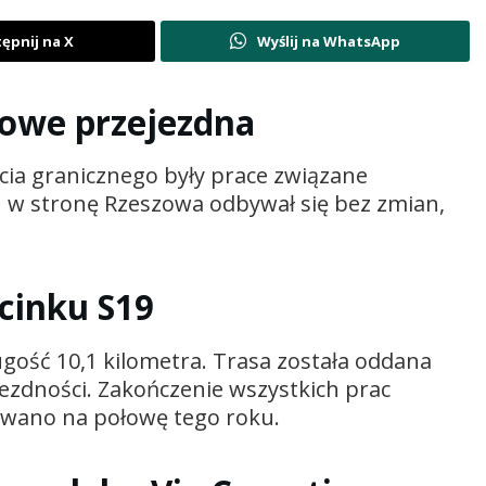
ępnij na X
Wyślij na WhatsApp
towe przejezdna
ia granicznego były prace związane
w stronę Rzeszowa odbywał się bez zmian,
cinku S19
gość 10,1 kilometra. Trasa została oddana
jezdności. Zakończenie wszystkich prac
wano na połowę tego roku.