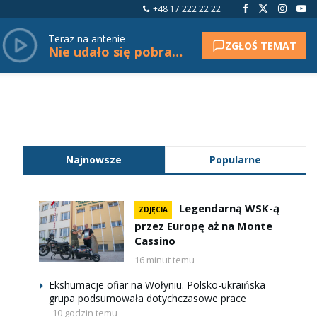
+48 17 222 22 22
Teraz na antenie
ZGŁOŚ TEMAT
Nie udało się pobrać tytułu.
Najnowsze
Popularne
Legendarną WSK-ą
ZDJĘCIA
przez Europę aż na Monte
Cassino
16 minut temu
Ekshumacje ofiar na Wołyniu. Polsko-ukraińska
grupa podsumowała dotychczasowe prace
10 godzin temu