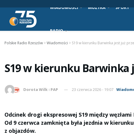
WIADOMOŚCI
MUZYKA
SPORT
RADIO
Polskie Radio Rzeszów
>
Wiadomości
>
S19 w kierunku Barwinka jest już prz
S19 w kierunku Barwinka j
Dorota Wilk
i
PAP
23 czerwca 2026 - 19:07
Wiadomo
Odcinek drogi ekspresowej S19 między węzłami K
Od 9 czerwca zamknięta była jezdnia w kierunk
z objazdów.