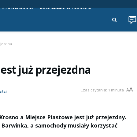
STREFA AUDIO
KALENDARZ WYDARZEŃ
ejezdna
est już przejezdna
A
Czas czytania: 1 minuta
A
ści
rosno a Miejsce Piastowe jest już przejezdny.
u Barwinka, a samochody musiały korzystać