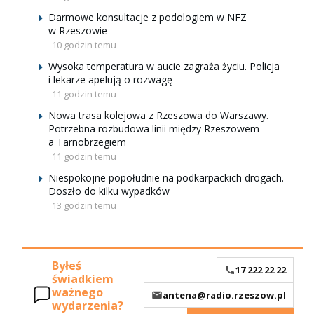
Darmowe konsultacje z podologiem w NFZ
w Rzeszowie
10 godzin temu
Wysoka temperatura w aucie zagraża życiu. Policja
i lekarze apelują o rozwagę
11 godzin temu
Nowa trasa kolejowa z Rzeszowa do Warszawy.
Potrzebna rozbudowa linii między Rzeszowem
a Tarnobrzegiem
11 godzin temu
Niespokojne popołudnie na podkarpackich drogach.
Doszło do kilku wypadków
13 godzin temu
Byłeś
17 222 22 22
świadkiem
ważnego
antena@radio.rzeszow.pl
wydarzenia?