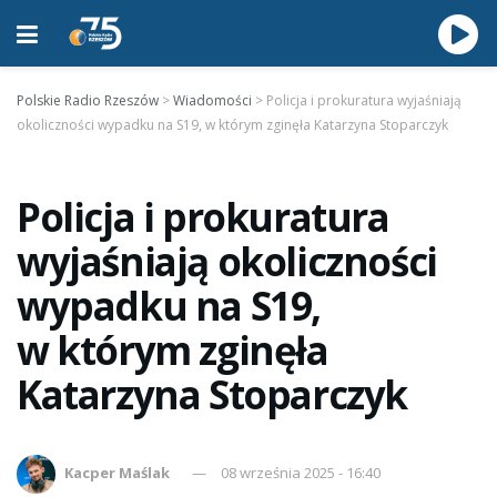
Polskie Radio Rzeszów
>
Wiadomości
>
Policja i prokuratura wyjaśniają
okoliczności wypadku na S19, w którym zginęła Katarzyna Stoparczyk
Policja i prokuratura
wyjaśniają okoliczności
wypadku na S19,
w którym zginęła
Katarzyna Stoparczyk
Kacper Maślak
08 września 2025 - 16:40