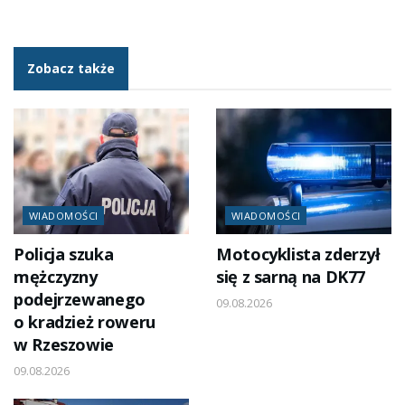
Zobacz także
WIADOMOŚCI
WIADOMOŚCI
Policja szuka
Motocyklista zderzył
mężczyzny
się z sarną na DK77
podejrzewanego
09.08.2026
o kradzież roweru
w Rzeszowie
09.08.2026