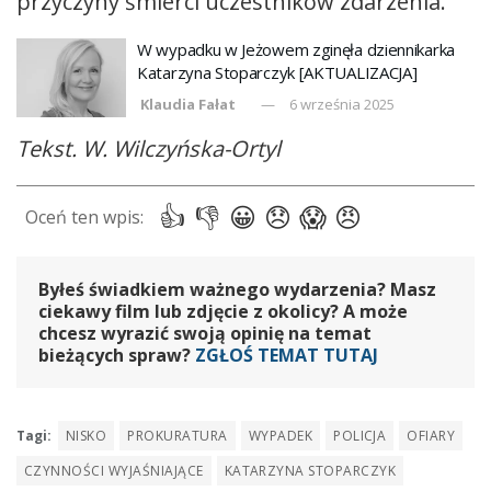
przyczyny śmierci uczestników zdarzenia.
W wypadku w Jeżowem zginęła dziennikarka
Katarzyna Stoparczyk [AKTUALIZACJA]
Klaudia Fałat
6 września 2025
Tekst. W. Wilczyńska-Ortyl
Byłeś świadkiem ważnego wydarzenia? Masz
ciekawy film lub zdjęcie z okolicy? A może
chcesz wyrazić swoją opinię na temat
bieżących spraw?
ZGŁOŚ TEMAT TUTAJ
Tagi:
NISKO
PROKURATURA
WYPADEK
POLICJA
OFIARY
CZYNNOŚCI WYJAŚNIAJĄCE
KATARZYNA STOPARCZYK