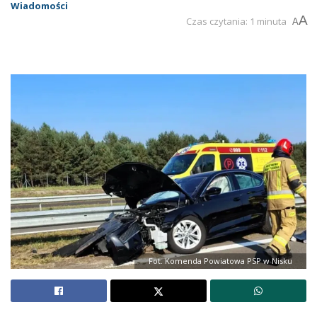
Wiadomości
A
Czas czytania: 1 minuta
A
Fot. Komenda Powiatowa PSP w Nisku