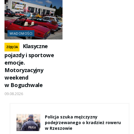
WIADOMOŚCI
Klasyczne
ZDJĘCIA
pojazdy i sportowe
emocje.
Motoryzacyjny
weekend
w Boguchwale
09.08.2026
Policja szuka mężczyzny
podejrzewanego o kradzież roweru
w Rzeszowie