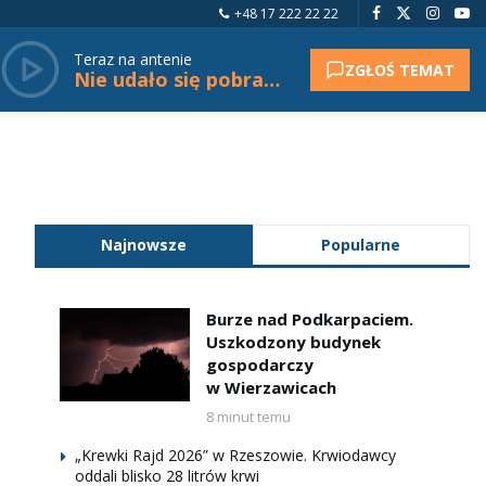
+48 17 222 22 22
Teraz na antenie
ZGŁOŚ TEMAT
Nie udało się pobrać tytułu.
Najnowsze
Popularne
Burze nad Podkarpaciem.
Uszkodzony budynek
gospodarczy
w Wierzawicach
8 minut temu
„Krewki Rajd 2026” w Rzeszowie. Krwiodawcy
oddali blisko 28 litrów krwi