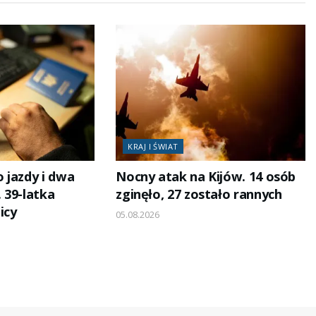
KRAJ I ŚWIAT
 jazdy i dwa
Nocny atak na Kijów. 14 osób
 39-latka
zginęło, 27 zostało rannych
icy
05.08.2026