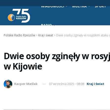
WIADOMOŚCI
MUZYKA
SPORT
RADIO
Polskie Radio Rzeszów
>
Kraj i świat
>
Dwie osoby zginęły w rosyjskim ataku
Dwie osoby zginęły w ros
w Kijowie
Kacper Maślak
07 września 2025 - 08:08
Kraj i świat