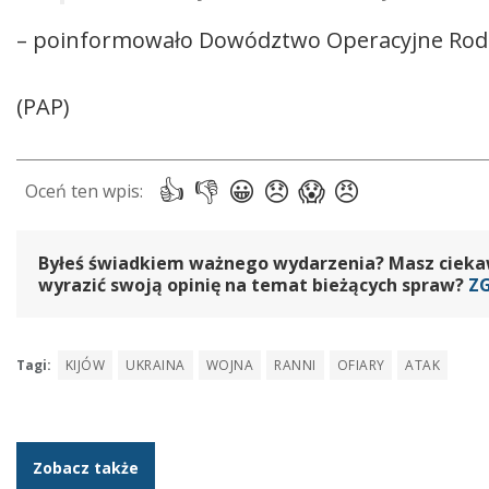
– poinformowało Dowództwo Operacyjne Rodza
(PAP)
Byłeś świadkiem ważnego wydarzenia? Masz ciekawy
wyrazić swoją opinię na temat bieżących spraw?
Z
Tagi:
KIJÓW
UKRAINA
WOJNA
RANNI
OFIARY
ATAK
Zobacz także