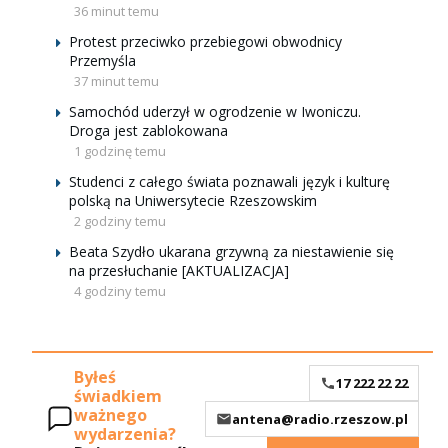
36 minut temu
Protest przeciwko przebiegowi obwodnicy
Przemyśla
37 minut temu
Samochód uderzył w ogrodzenie w Iwoniczu.
Droga jest zablokowana
1 godzinę temu
Studenci z całego świata poznawali język i kulturę
polską na Uniwersytecie Rzeszowskim
2 godziny temu
Beata Szydło ukarana grzywną za niestawienie się
na przesłuchanie [AKTUALIZACJA]
4 godziny temu
Byłeś
17 222 22 22
świadkiem
ważnego
antena@radio.rzeszow.pl
wydarzenia?