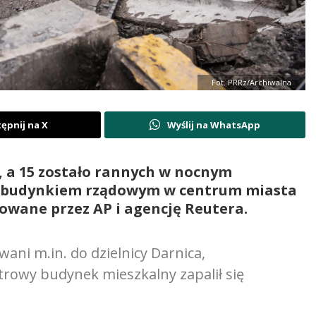
Fot. PRRz/Archiwalna
ępnij na X
Wyślij na WhatsApp
y, a 15 zostało rannych w nocnym
d budynkiem rządowym w centrum miasta
towane przez AP i agencję Reutera.
ani m.in. do dzielnicy Darnica,
trowy budynek mieszkalny zapalił się