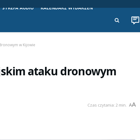
STREFA AUDIO
KALENDARZ WYDARZEŃ
 dronowym w Kijowie
yjskim ataku dronowym
A
Czas czytania: 2 min.
A