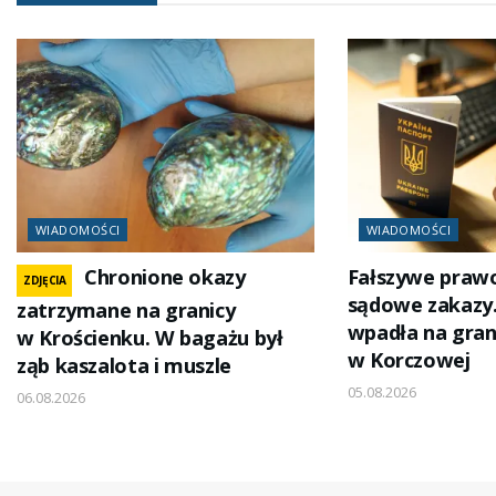
WIADOMOŚCI
WIADOMOŚCI
Chronione okazy
Fałszywe prawo
ZDJĘCIA
sądowe zakazy.
zatrzymane na granicy
wpadła na gran
w Krościenku. W bagażu był
w Korczowej
ząb kaszalota i muszle
05.08.2026
06.08.2026