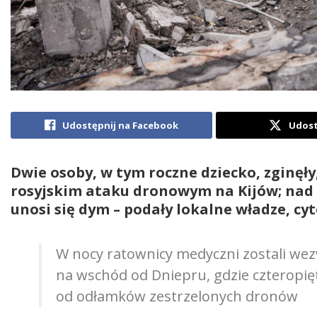
Udostępnij na Facebook
Udost
Dwie osoby, w tym roczne dziecko, zginęł
rosyjskim ataku dronowym na Kijów; na
unosi się dym – podały lokalne władze, cy
W nocy ratownicy medyczni zostali wezw
na wschód od Dniepru, gdzie czteropię
od odłamków zestrzelonych dronów