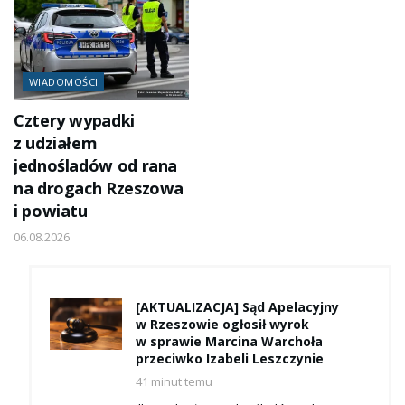
WIADOMOŚCI
Cztery wypadki
z udziałem
jednośladów od rana
na drogach Rzeszowa
i powiatu
06.08.2026
[AKTUALIZACJA] Sąd Apelacyjny
w Rzeszowie ogłosił wyrok
w sprawie Marcina Warchoła
przeciwko Izabeli Leszczynie
41 minut temu