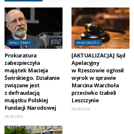
KRAJ I ŚWIAT
WIADOMOŚCI
Prokuratura
[AKTUALIZACJA] Sąd
zabezpieczyła
Apelacyjny
majątek Macieja
w Rzeszowie ogłosił
Świrskiego. Działanie
wyrok w sprawie
związane jest
Marcina Warchoła
z defraudacją
przeciwko Izabeli
majątku Polskiej
Leszczynie
Fundacji Narodowej
06.08.2026
06.08.2026