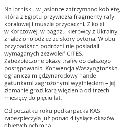
Na lotnisku w Jasionce zatrzymano kobietę,
która z Egiptu przywiozła fragmenty rafy
koralowej i muszle przydaczni. Z kolei
w Korczowej, w bagażu kierowcy z Ukrainy,
znaleziono odzież ze skóry pytona. W obu
przypadkach podróżni nie posiadali
wymaganych zezwoleń CITES.
Zabezpieczone okazy trafiły do dalszego
postępowania. Konwencja Waszyngtońska
ogranicza międzynarodowy handel
gatunkami zagrożonymi wyginięciem – jej
złamanie grozi karą więzienia od trzech
miesięcy do pięciu lat.
Od początku roku podkarpacka KAS
zabezpieczyła już ponad 4 tysiące okazów
objętych ochroną.