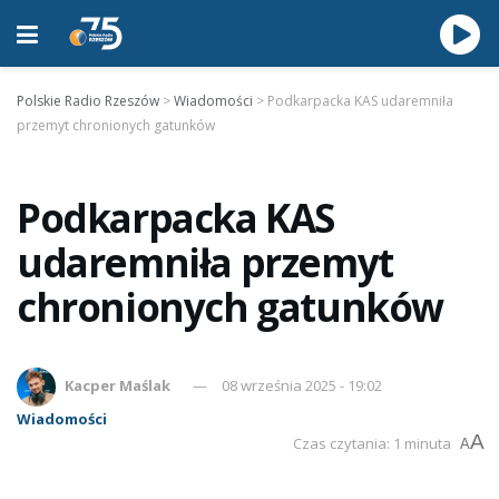
Polskie Radio Rzeszów
>
Wiadomości
>
Podkarpacka KAS udaremniła
przemyt chronionych gatunków
Podkarpacka KAS
udaremniła przemyt
chronionych gatunków
Kacper Maślak
08 września 2025 - 19:02
Wiadomości
A
Czas czytania: 1 minuta
A