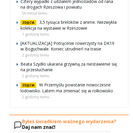
Cztery wypadki z udziałem jednośladów od rana
na drogach Rzeszowa i powiatu
56 minut temu
3,5 tysiąca breloków z anime. Niezwykła
ZDJĘCIA
kolekcja na wystawie w Rzeszowie
1 godzinę temu
[AKTUALIZACJA] Potrącenie rowerzysty na DK19
w Boguchwale. Koniec utrudnień na trasie
2 godziny temu
Beata Szydło ukarana grzywną za niestawienie się
na przesłuchanie
2 godziny temu
W Przemyślu powstanie nowoczesne
ZDJĘCIA
lodowisko. Latem ma zmieniać się w rolkowisko
2 godziny temu
Byłeś świadkiem ważnego wydarzenia?
Daj nam znać!