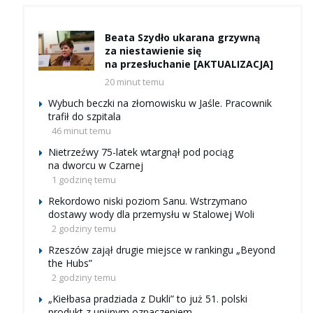
Beata Szydło ukarana grzywną
za niestawienie się
na przesłuchanie [AKTUALIZACJA]
20 minut temu
Wybuch beczki na złomowisku w Jaśle. Pracownik
trafił do szpitala
46 minut temu
Nietrzeźwy 75-latek wtargnął pod pociąg
na dworcu w Czarnej
1 godzinę temu
Rekordowo niski poziom Sanu. Wstrzymano
dostawy wody dla przemysłu w Stalowej Woli
2 godziny temu
Rzeszów zajął drugie miejsce w rankingu „Beyond
the Hubs”
2 godziny temu
„Kiełbasa pradziada z Dukli” to już 51. polski
produkt z unijnym oznaczeniem