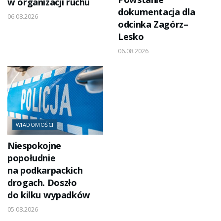
w organizacji ruchu
dokumentacja dla
06.08.2026
odcinka Zagórz–
Lesko
06.08.2026
WIADOMOŚCI
Niespokojne
popołudnie
na podkarpackich
drogach. Doszło
do kilku wypadków
05.08.2026