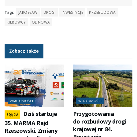
Tagi:
JAROSŁAW
DROGI
INWESTYCJE
PRZEBUDOWA
KIEROWCY
ODNOWA
Zobacz także
WIADOMOŚCI
WIADOMOŚCI
Dziś startuje
Przygotowania
ZDJĘCIA
do rozbudowy drogi
35. MARMA Rajd
krajowej nr 84.
Rzeszowski. Zmiany
Powstanie