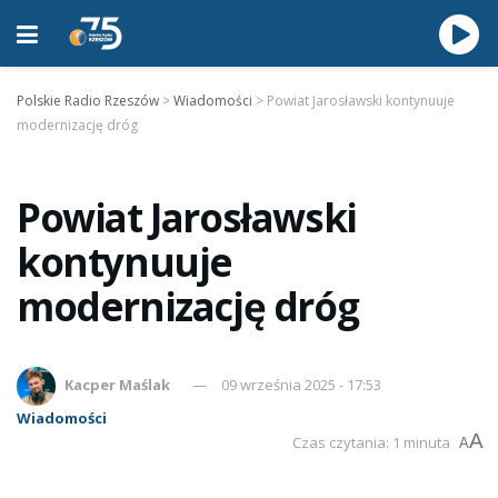
Polskie Radio Rzeszów
>
Wiadomości
>
Powiat Jarosławski kontynuuje
modernizację dróg
Powiat Jarosławski
kontynuuje
modernizację dróg
Kacper Maślak
09 września 2025 - 17:53
Wiadomości
A
Czas czytania: 1 minuta
A