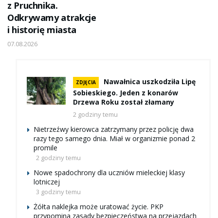
z Pruchnika.
Odkrywamy atrakcje
i historię miasta
07.08.2026
Nawałnica uszkodziła Lipę
ZDJĘCIA
Sobieskiego. Jeden z konarów
Drzewa Roku został złamany
2 godziny temu
Nietrzeźwy kierowca zatrzymany przez policję dwa
razy tego samego dnia. Miał w organizmie ponad 2
promile
2 godziny temu
Nowe spadochrony dla uczniów mieleckiej klasy
lotniczej
3 godziny temu
Żółta naklejka może uratować życie. PKP
przypomina zasady bezpieczeństwa na przejazdach