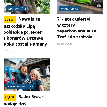
WIADOMOŚCI
WIADOMOŚCI
Nawałnica
71-latek uderzył
ZDJĘCIA
w cztery
uszkodziła Lipę
zaparkowane auta.
Sobieskiego. Jeden
Trafił do szpitala
z konarów Drzewa
Roku został złamany
07.08.2026
07.08.2026
RADIO BIWAK 2026
Radio Biwak
ZDJĘCIA
nadaje dziś