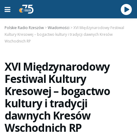
Polskie Radio Rzeszów
>
Wiadomości
>
XVI Międzynarodowy Festiwal
Kultury Kresowej – bogactwo kultury i tradycji dawnych Kresów
Wschodnich RP
XVI Międzynarodowy
Festiwal Kultury
Kresowej – bogactwo
kultury i tradycji
dawnych Kresów
Wschodnich RP