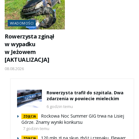
WIADOMOŚCI
Rowerzysta zginął
w wypadku
w Jeżowem
[AKTUALIZACJA]
08.08.2026
Rowerzysta trafił do szpitala. Dwa
zdarzenia w powiecie mieleckim
6 godzin temu
Rockowa Noc Summer GIG trwa na Lisiej
ZDJĘCIA
Górze. Znamy wyniki konkursu
7 godzin temu
120 mln zł na skup zbóż i rzepaku. Elewarr
ZDJĘCIA