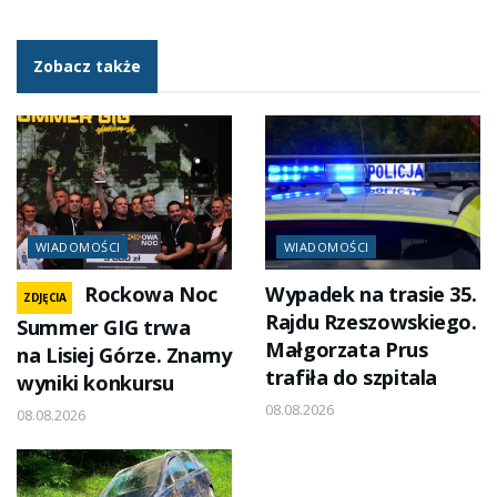
Zobacz także
WIADOMOŚCI
WIADOMOŚCI
Rockowa Noc
Wypadek na trasie 35.
ZDJĘCIA
Rajdu Rzeszowskiego.
Summer GIG trwa
Małgorzata Prus
na Lisiej Górze. Znamy
trafiła do szpitala
wyniki konkursu
08.08.2026
08.08.2026