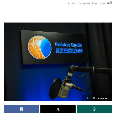
A
Czas czytania: 1 minuta
A
Fot. R. Lewicki