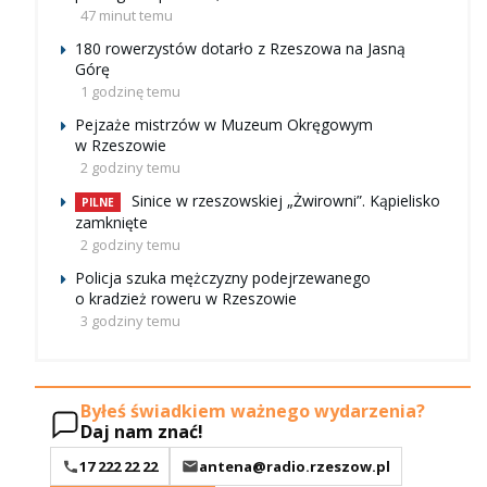
47 minut temu
180 rowerzystów dotarło z Rzeszowa na Jasną
Górę
1 godzinę temu
Pejzaże mistrzów w Muzeum Okręgowym
w Rzeszowie
2 godziny temu
Sinice w rzeszowskiej „Żwirowni”. Kąpielisko
PILNE
zamknięte
2 godziny temu
Policja szuka mężczyzny podejrzewanego
o kradzież roweru w Rzeszowie
3 godziny temu
Byłeś świadkiem ważnego wydarzenia?
Daj nam znać!
17 222 22 22
antena@radio.rzeszow.pl