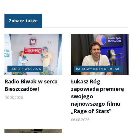
Zobacz także
RADIO BIWAK 2026
RADIOWY KINEMATOGRAF
Radio Biwak w sercu
Łukasz Róg
Bieszczadów!
zapowiada premierę
swojego
08.08.2026
najnowszego filmu
„Rage of Stars”
06.08.2026