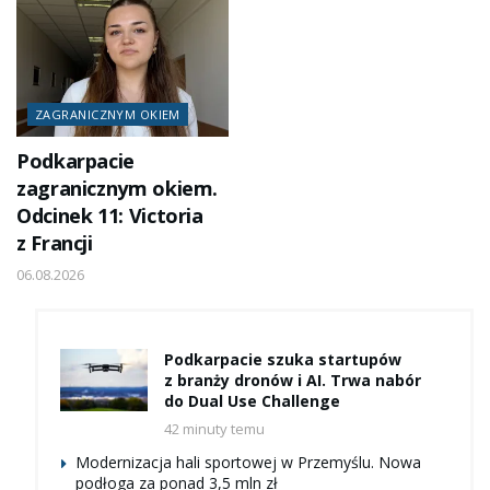
ZAGRANICZNYM OKIEM
Podkarpacie
zagranicznym okiem.
Odcinek 11: Victoria
z Francji
06.08.2026
Podkarpacie szuka startupów
z branży dronów i AI. Trwa nabór
do Dual Use Challenge
42 minuty temu
Modernizacja hali sportowej w Przemyślu. Nowa
podłoga za ponad 3,5 mln zł