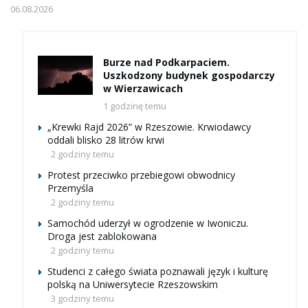
06.08.2026
Burze nad Podkarpaciem.
Uszkodzony budynek gospodarczy
w Wierzawicach
1 godzinę temu
„Krewki Rajd 2026” w Rzeszowie. Krwiodawcy
oddali blisko 28 litrów krwi
2 godziny temu
Protest przeciwko przebiegowi obwodnicy
Przemyśla
2 godziny temu
Samochód uderzył w ogrodzenie w Iwoniczu.
Droga jest zablokowana
2 godziny temu
Studenci z całego świata poznawali język i kulturę
polską na Uniwersytecie Rzeszowskim
3 godziny temu