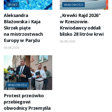
SPORT
WIADOMOŚCI
Aleksandra
„Krewki Rajd 2026”
Błażowska i Kaja
w Rzeszowie.
Skrzek piąte
Krwiodawcy oddali
na mistrzostwach
blisko 28 litrów krwi
Europy w Paryżu
06.08.2026
06.08.2026
WIADOMOŚCI
Protest przeciwko
przebiegowi
obwodnicy Przemyśla