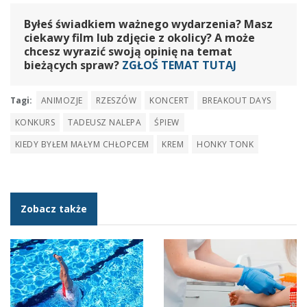
Byłeś świadkiem ważnego wydarzenia? Masz
ciekawy film lub zdjęcie z okolicy? A może
chcesz wyrazić swoją opinię na temat
bieżących spraw?
ZGŁOŚ TEMAT TUTAJ
Tagi:
ANIMOZJE
RZESZÓW
KONCERT
BREAKOUT DAYS
KONKURS
TADEUSZ NALEPA
ŚPIEW
KIEDY BYŁEM MAŁYM CHŁOPCEM
KREM
HONKY TONK
Zobacz także