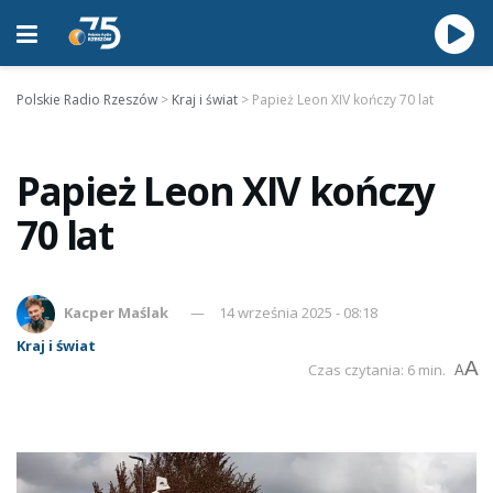
Polskie Radio Rzeszów
>
Kraj i świat
>
Papież Leon XIV kończy 70 lat
Papież Leon XIV kończy
70 lat
Kacper Maślak
14 września 2025 - 08:18
Kraj i świat
A
Czas czytania: 6 min.
A