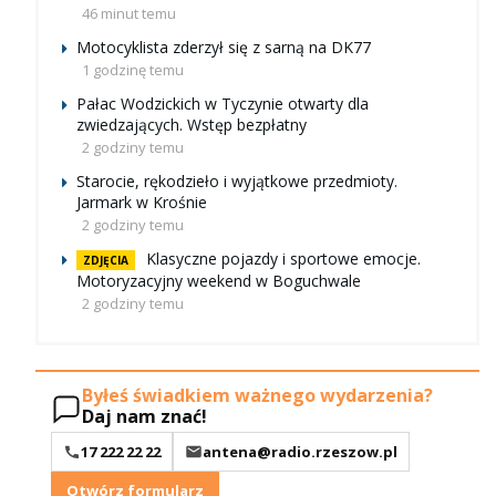
46 minut temu
Motocyklista zderzył się z sarną na DK77
1 godzinę temu
Pałac Wodzickich w Tyczynie otwarty dla
zwiedzających. Wstęp bezpłatny
2 godziny temu
Starocie, rękodzieło i wyjątkowe przedmioty.
Jarmark w Krośnie
2 godziny temu
Klasyczne pojazdy i sportowe emocje.
ZDJĘCIA
Motoryzacyjny weekend w Boguchwale
2 godziny temu
Byłeś świadkiem ważnego wydarzenia?
Daj nam znać!
17 222 22 22
antena@radio.rzeszow.pl
Otwórz formularz