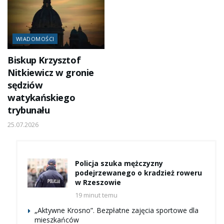
WIADOMOŚCI
Biskup Krzysztof
Nitkiewicz w gronie
sędziów
watykańskiego
trybunału
25.07.2026
Policja szuka mężczyzny
podejrzewanego o kradzież roweru
w Rzeszowie
19 minut temu
„Aktywne Krosno”. Bezpłatne zajęcia sportowe dla
mieszkańców