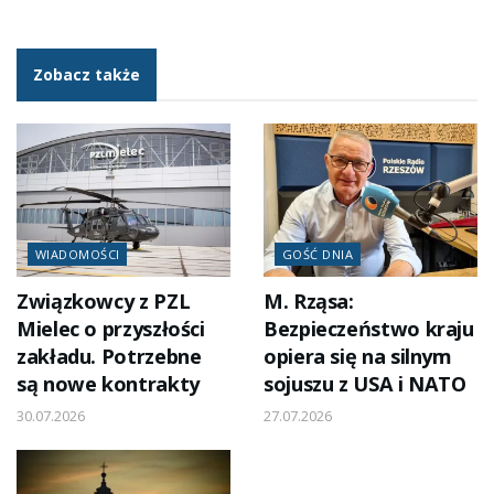
Zobacz także
WIADOMOŚCI
GOŚĆ DNIA
Związkowcy z PZL
M. Rząsa:
Mielec o przyszłości
Bezpieczeństwo kraju
zakładu. Potrzebne
opiera się na silnym
są nowe kontrakty
sojuszu z USA i NATO
30.07.2026
27.07.2026