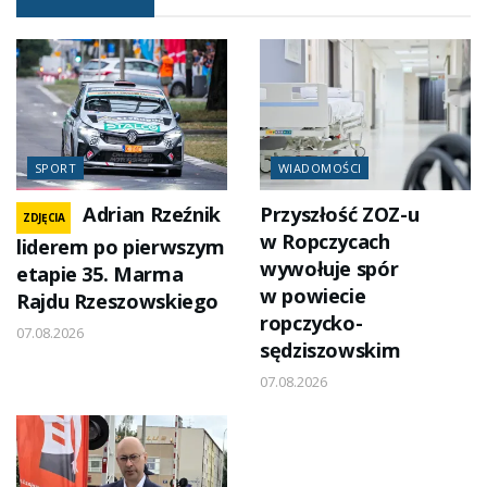
SPORT
WIADOMOŚCI
Adrian Rzeźnik
Przyszłość ZOZ-u
ZDJĘCIA
w Ropczycach
liderem po pierwszym
wywołuje spór
etapie 35. Marma
w powiecie
Rajdu Rzeszowskiego
ropczycko-
07.08.2026
sędziszowskim
07.08.2026