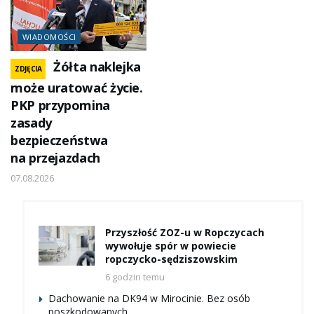
WIADOMOŚCI
Żółta naklejka
ZDJĘCIA
może uratować życie.
PKP przypomina
zasady
bezpieczeństwa
na przejazdach
07.08.2026
Przyszłość ZOZ-u w Ropczycach
wywołuje spór w powiecie
ropczycko-sędziszowskim
6 godzin temu
Dachowanie na DK94 w Mirocinie. Bez osób
poszkodowanych