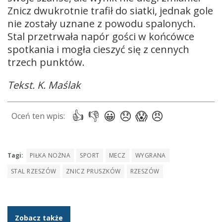
Znicz dwukrotnie trafił do siatki, jednak gole
nie zostały uznane z powodu spalonych.
Stal przetrwała napór gości w końcówce
spotkania i mogła cieszyć się z cennych
trzech punktów.
Tekst. K. Maślak
Tagi:
PIŁKA NOŻNA
SPORT
MECZ
WYGRANA
STAL RZESZÓW
ZNICZ PRUSZKÓW
RZESZÓW
Zobacz także