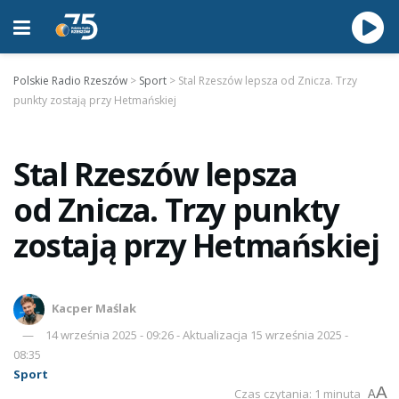
Polskie Radio Rzeszów
>
Sport
>
Stal Rzeszów lepsza od Znicza. Trzy
punkty zostają przy Hetmańskiej
Stal Rzeszów lepsza
od Znicza. Trzy punkty
zostają przy Hetmańskiej
Kacper Maślak
14 września 2025 - 09:26 - Aktualizacja 15 września 2025 -
08:35
Sport
A
Czas czytania: 1 minuta
A