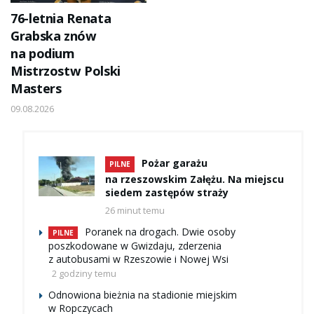
76-letnia Renata
Grabska znów
na podium
Mistrzostw Polski
Masters
09.08.2026
Pożar garażu
PILNE
na rzeszowskim Załężu. Na miejscu
siedem zastępów straży
26 minut temu
Poranek na drogach. Dwie osoby
PILNE
poszkodowane w Gwizdaju, zderzenia
z autobusami w Rzeszowie i Nowej Wsi
2 godziny temu
Odnowiona bieżnia na stadionie miejskim
w Ropczycach