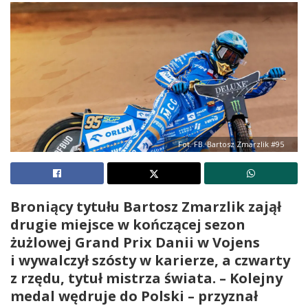
Fot. FB. Bartosz Zmarzlik #95
Broniący tytułu Bartosz Zmarzlik zajął
drugie miejsce w kończącej sezon
żużlowej Grand Prix Danii w Vojens
i wywalczył szósty w karierze, a czwarty
z rzędu, tytuł mistrza świata. – Kolejny
medal wędruje do Polski – przyznał