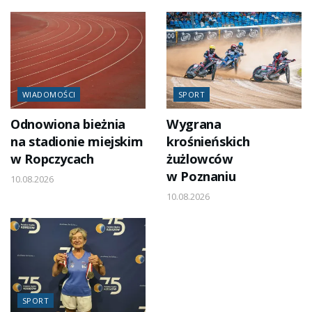
WIADOMOŚCI
SPORT
Odnowiona bieżnia
Wygrana
na stadionie miejskim
krośnieńskich
w Ropczycach
żużlowców
w Poznaniu
10.08.2026
10.08.2026
SPORT