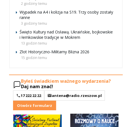
2 godziny temu
Wypadek na A4 i kolizja na S19. Trzy osoby zostały
ranne
3 godziny temu
Święto Kultury nad Osławą. Ukraińskie, bojkowskie
i łemkowskie tradycje w Mokrem
13 godzin temu
Zlot Historyczno-Militarny Blizna 2026
15 godzin temu
Byłeś świadkiem ważnego wydarzenia?
Daj nam znać!
17 222 22 22
antena@radio.rzeszow.pl
Otwórz formularz