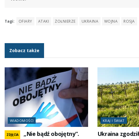
Tagi:
OFIARY
ATAKI
ŻOŁNIERZE
UKRAINA
WOJNA
ROSJA
Zobacz także
WIADOMOŚCI
KRAJ I ŚWIAT
„Nie bądź obojętny”.
Ukraina zgodził
ZDJĘCIA