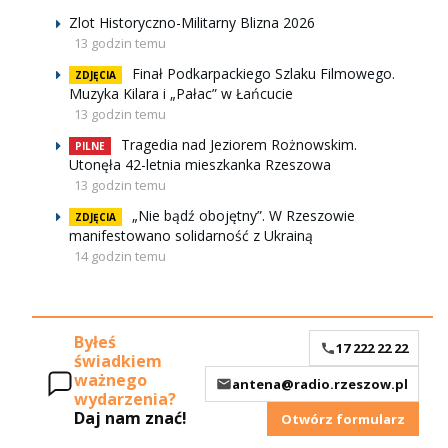
Zlot Historyczno-Militarny Blizna 2026
13 godzin temu
Finał Podkarpackiego Szlaku Filmowego.
ZDJĘCIA
Muzyka Kilara i „Pałac” w Łańcucie
13 godzin temu
Tragedia nad Jeziorem Rożnowskim.
PILNE
Utonęła 42-letnia mieszkanka Rzeszowa
13 godzin temu
„Nie bądź obojętny”. W Rzeszowie
ZDJĘCIA
manifestowano solidarność z Ukrainą
14 godzin temu
Byłeś
17 222 22 22
świadkiem
ważnego
antena@radio.rzeszow.pl
wydarzenia?
Daj nam znać!
Otwórz formularz