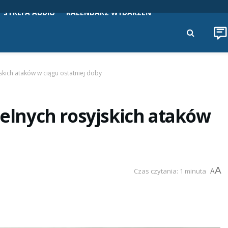
STREFA AUDIO
KALENDARZ WYDARZEŃ
jskich ataków w ciągu ostatniej doby
telnych rosyjskich ataków
A
Czas czytania: 1 minuta
A