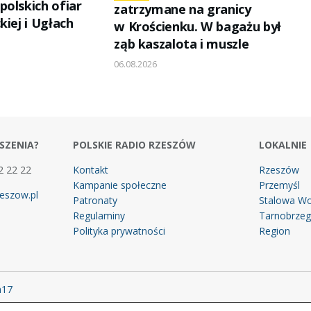
polskich ofiar
zatrzymane na granicy
kiej i Ugłach
w Krościenku. W bagażu był
ząb kaszalota i muszle
06.08.2026
SZENIA?
POLSKIE RADIO RZESZÓW
LOKALNIE
2 22 22
Kontakt
Rzeszów
Kampanie społeczne
Przemyśl
eszow.pl
Patronaty
Stalowa Wo
Regulaminy
Tarnobrze
Polityka prywatności
Region
m17