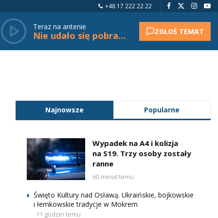
+48 17 222 22 22
Teraz na antenie
ZGŁOŚ TEMAT
Nie udało się pobrać tytułu.
Najnowsze
Popularne
Wypadek na A4 i kolizja
na S19. Trzy osoby zostały
ranne
60 minut temu
Święto Kultury nad Osławą. Ukraińskie, bojkowskie
i łemkowskie tradycje w Mokrem
11 godzin temu