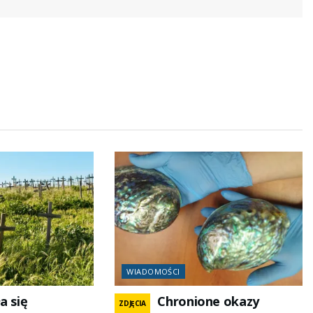
WIADOMOŚCI
a się
Chronione okazy
ZDJĘCIA