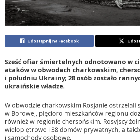
Udostępnij na Facebook
Udost
Sześć ofiar śmiertelnych odnotowano w ci
ataków w obwodach charkowskim, cherso
i południu Ukrainy; 28 osób zostało ranny
ukraińskie władze.
W obwodzie charkowskim Rosjanie ostrzelali 
w Borowej, pięcioro mieszkańców regionu doz
również w regionie chersońskim. Rosyjscy żoł
wielopiętrowe i 38 domów prywatnych, a takż
i samochody osobowe.