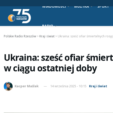
WIADOMOŚCI
MUZYKA
SPORT
RADIO
Polskie Radio Rzeszów
>
Kraj i świat
>
Ukraina: sześć ofiar śmiertelnych rosy
Ukraina: sześć ofiar śmier
w ciągu ostatniej doby
Kacper Maślak
14 września 2025 - 10:15
Kraj i świat