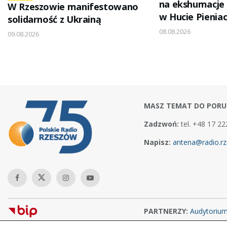
na ekshumacje 
W Rzeszowie manifestowano
w Hucie Pieniac
solidarność z Ukrainą
08.08.2026
09.08.2026
MASZ TEMAT DO PORU
Zadzwoń:
tel. +48 17 22
Napisz:
antena@radio.rz
PARTNERZY:
Audytoriu