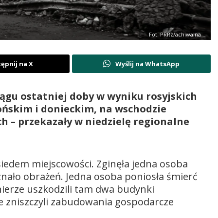
Fot. PRRz/achiwalna
ępnij na X
Wyślij na WhatsApp
ągu ostatniej doby w wyniku rosyjskich
ńskim i donieckim, na wschodzie
ch – przekazały w niedzielę regionalne
siedem miejscowości. Zginęła jedna osoba
nało obrażeń. Jedna osoba poniosła śmierć
nierze uszkodzili tam dwa budynki
e zniszczyli zabudowania gospodarcze