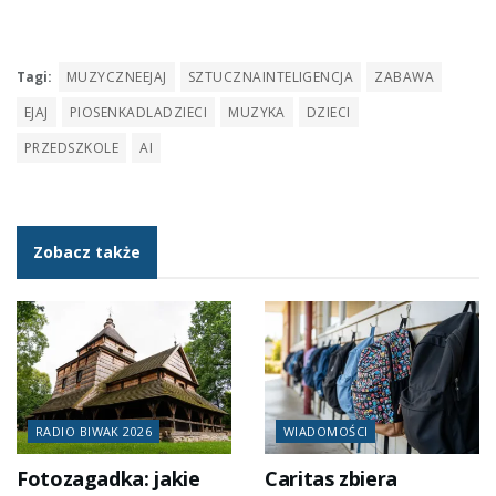
Tagi:
MUZYCZNEEJAJ
SZTUCZNAINTELIGENCJA
ZABAWA
EJAJ
PIOSENKADLADZIECI
MUZYKA
DZIECI
PRZEDSZKOLE
AI
Zobacz także
RADIO BIWAK 2026
WIADOMOŚCI
Fotozagadka: jakie
Caritas zbiera