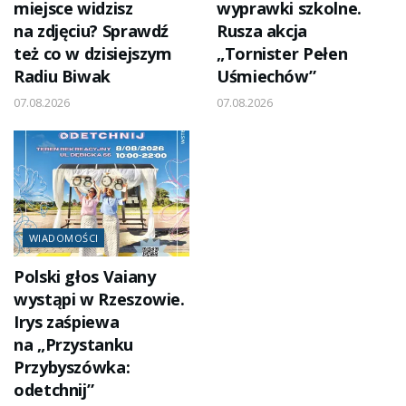
miejsce widzisz
wyprawki szkolne.
na zdjęciu? Sprawdź
Rusza akcja
też co w dzisiejszym
„Tornister Pełen
Radiu Biwak
Uśmiechów”
07.08.2026
07.08.2026
WIADOMOŚCI
Polski głos Vaiany
wystąpi w Rzeszowie.
Irys zaśpiewa
na „Przystanku
Przybyszówka:
odetchnij”