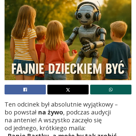
Ten odcinek był absolutnie wyjątkowy –
bo powstał
na żywo
, podczas audycji
na antenie! A wszystko zaczęło się
od jednego, krótkiego maila:
„Panie Bartku, a może by tak zrobić