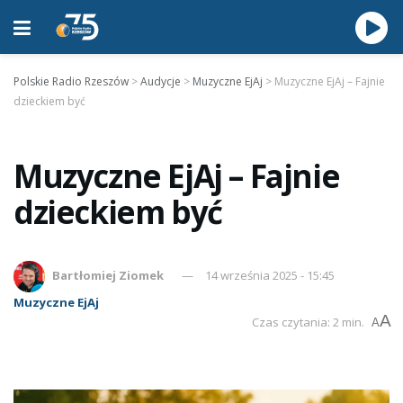
Polskie Radio Rzeszów
>
Audycje
>
Muzyczne EjAj
>
Muzyczne EjAj – Fajnie
dzieckiem być
Muzyczne EjAj – Fajnie
dzieckiem być
Bartłomiej Ziomek
14 września 2025 - 15:45
Muzyczne EjAj
A
Czas czytania: 2 min.
A