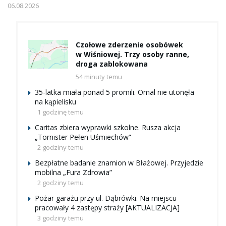
06.08.2026
Czołowe zderzenie osobówek
w Wiśniowej. Trzy osoby ranne,
droga zablokowana
54 minuty temu
35-latka miała ponad 5 promili. Omal nie utonęła
na kąpielisku
1 godzinę temu
Caritas zbiera wyprawki szkolne. Rusza akcja
„Tornister Pełen Uśmiechów”
2 godziny temu
Bezpłatne badanie znamion w Błażowej. Przyjedzie
mobilna „Fura Zdrowia”
2 godziny temu
Pożar garażu przy ul. Dąbrówki. Na miejscu
pracowały 4 zastępy straży [AKTUALIZACJA]
3 godziny temu