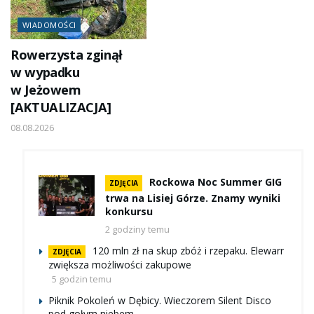
WIADOMOŚCI
Rowerzysta zginął
w wypadku
w Jeżowem
[AKTUALIZACJA]
08.08.2026
Rockowa Noc Summer GIG
ZDJĘCIA
trwa na Lisiej Górze. Znamy wyniki
konkursu
2 godziny temu
120 mln zł na skup zbóż i rzepaku. Elewarr
ZDJĘCIA
zwiększa możliwości zakupowe
5 godzin temu
Piknik Pokoleń w Dębicy. Wieczorem Silent Disco
pod gołym niebem