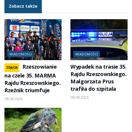
Zobacz także
WIADOMOŚCI
WIADOMOŚCI
Rzeszowianie
Wypadek na trasie 35.
ZDJĘCIA
Rajdu Rzeszowskiego.
na czele 35. MARMA
Małgorzata Prus
Rajdu Rzeszowskiego.
trafiła do szpitala
Rzeźnik triumfuje
08.08.2026
08.08.2026