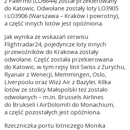
z Palermo (LO6644) został przekierowany
do Katowic. Odwołane zostały loty LO3905
i LO3906 (Warszawa – Kraków i powrotny),
a część innych lotów jest opóźniona.
Jak wynika ze wskazań serwisu
Flightradar24, pojedyncze loty innych
przewoźników do Krakowa zostały
odwołane. Część została przekierowana
do Katowic, w tym rejsy linii Swiss z Zurychu,
Ryanair z Wenecji, Memmingen, Oslo,
Liverpoolu oraz Wizz Air z Bazylei. Kilka
lotów ze stolicy Małopolski też zostało
odwołanych – m.in. Brussels Airlines
do Brukseli i AirDolomiti do Monachium,
a część pozostałych jest opóźniona.
Rzeczniczka portu lotniczego Monika