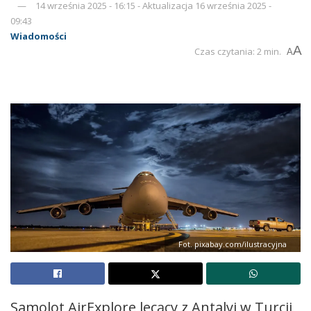
14 września 2025 - 16:15 - Aktualizacja 16 września 2025 -
09:43
Wiadomości
A
Czas czytania: 2 min.
A
Fot. pixabay.com/ilustracyjna
Samolot AirExplore lecący z Antalyi w Turcji